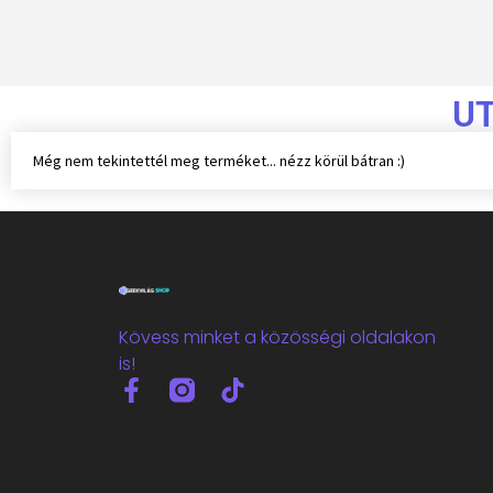
U
Még nem tekintettél meg terméket... nézz körül bátran :)
Kövess minket a közösségi oldalakon
is!