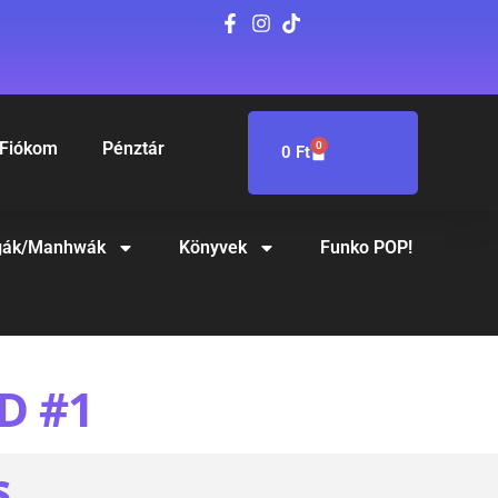
Fiókom
Pénztár
0
0
Ft
ák/Manhwák
Könyvek
Funko POP!
D #1
S