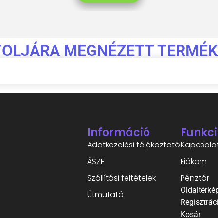
TOLJÁRA MEGNÉZETT TERMÉK
Információ
Funkci
Adatkezelési tájékoztató
Kapcsola
ÁSZF
Fiókom
Szállítási feltételek
Pénztár
Oldaltérké
Útmutató
Regisztrác
Kosár