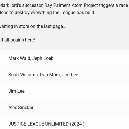
ark lord’s successor, Ray Palmer’s Atom Project triggers a race 
ens to destroy everything the League has built.
 waiting in store on the last page…
t all begins here!
Mark Waid, Jeph Loeb
Scott Williams, Dan Mora, Jim Lee
Jim Lee
Alex Sinclair
JUSTICE LEAGUE UNLIMITED (2024-)