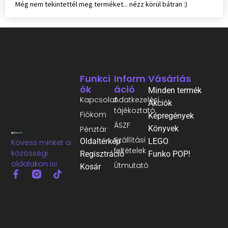
Még nem tekintettél meg terméket... nézz körül bátran :)
Funkci
Inform
Vásárlás
Ók
Áció
Minden termék
Kapcsolat
Adatkezelési
Akciók
tájékoztató
Fiókom
Képregények
ÁSZF
Könyvek
Pénztár
Szállítási
Oldaltérkép
LEGO
Kövess minket a
feltételek
közösségi
Regisztráció
Funko POP!
oldalakon is!
Útmutató
Kosár