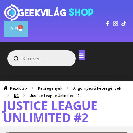
0
0
Ft
Kezdőlap
Képregények
Angol nyelvű képregények
DC
Justice League Unlimited #2
JUSTICE LEAGUE
UNLIMITED #2