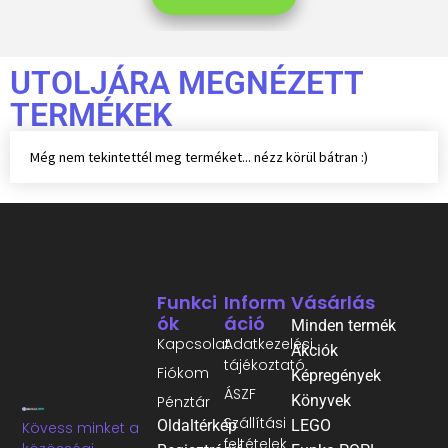
UTOLJÁRA MEGNÉZETT
TERMÉKEK
Még nem tekintettél meg terméket... nézz körül bátran :)
Funkci
Inform
Vásárlás
Ók
Áció
Minden termék
Kapcsolat
Adatkezelési
Akciók
tájékoztató
Fiókom
Képregények
ÁSZF
Könyvek
Pénztár
Szállítási
Oldaltérkép
LEGO
Kövess minket a
feltételek