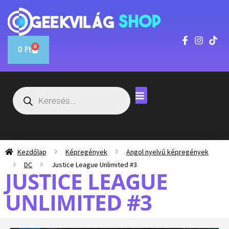
0
0
Ft
Kezdőlap
Képregények
Angol nyelvű képregények
DC
Justice League Unlimited #3
JUSTICE LEAGUE
UNLIMITED #3