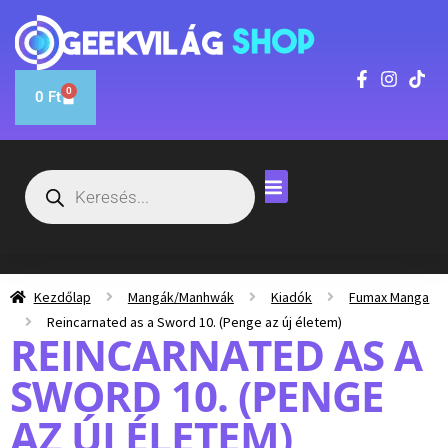
0
0
Ft
Kezdőlap
Mangák/Manhwák
Kiadók
Fumax Manga
Reincarnated as a Sword 10. (Penge az új életem)
REINCARNATED AS A
SWORD 10. (PENGE
AZ ÚJ ÉLETEM)