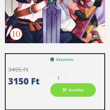
Készleten
3495
Ft
3150
Ft
Kosárba