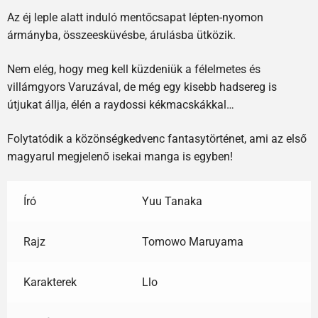
Az éj leple alatt induló mentőcsapat lépten-nyomon
ármányba, összeesküvésbe, árulásba ütközik.
Nem elég, hogy meg kell küzdeniük a félelmetes és
villámgyors Varuzával, de még egy kisebb hadsereg is
útjukat állja, élén a raydossi kékmacskákkal…
Folytatódik a közönségkedvenc fantasytörténet, ami az első
magyarul megjelenő isekai manga is egyben!
Író
Yuu Tanaka
Rajz
Tomowo Maruyama
Karakterek
Llo