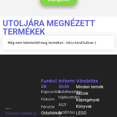
UTOLJÁRA MEGNÉZETT
TERMÉKEK
Még nem tekintettél meg terméket... nézz körül bátran :)
Funkci
Inform
Vásárlás
Ók
Áció
Minden termék
Kapcsolat
Adatkezelési
Akciók
tájékoztató
Fiókom
Képregények
ÁSZF
Könyvek
Pénztár
Szállítási
Oldaltérkép
LEGO
Kövess minket a