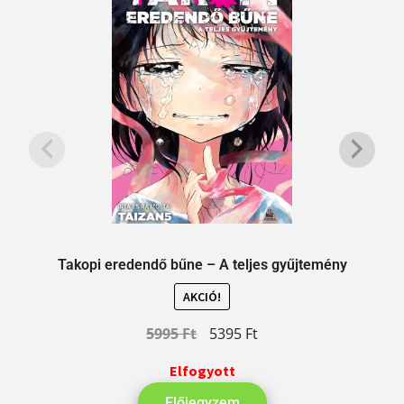
Takopi eredendő bűne – A teljes gyűjtemény
AKCIÓ!
5995
Ft
5395
Ft
Elfogyott
Előjegyzem