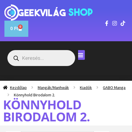
0
0
Ft
Kezdőlap
Mangák/Manhwák
Kiadók
GABO Manga
Könnyhold Birodalom 2.
KÖNNYHOLD
BIRODALOM 2.