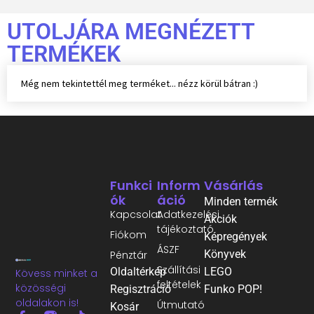
UTOLJÁRA MEGNÉZETT
TERMÉKEK
Még nem tekintettél meg terméket... nézz körül bátran :)
Funkci
Inform
Vásárlás
Ók
Áció
Minden termék
Kapcsolat
Adatkezelési
Akciók
tájékoztató
Fiókom
Képregények
ÁSZF
Könyvek
Pénztár
Szállítási
Oldaltérkép
LEGO
Kövess minket a
feltételek
közösségi
Regisztráció
Funko POP!
oldalakon is!
Útmutató
Kosár