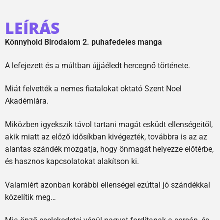
LEÍRÁS
Könnyhold Birodalom 2. puhafedeles manga
A lefejezett és a múltban újjáéledt hercegnő története.
Miát felvették a nemes fiatalokat oktató Szent Noel
Akadémiára.
Miközben igyekszik távol tartani magát esküdt ellenségeitől,
akik miatt az előző idősíkban kivégezték, továbbra is az az
alantas szándék mozgatja, hogy önmagát helyezze előtérbe,
és hasznos kapcsolatokat alakítson ki.
Valamiért azonban korábbi ellenségei ezúttal jó szándékkal
közelítik meg…