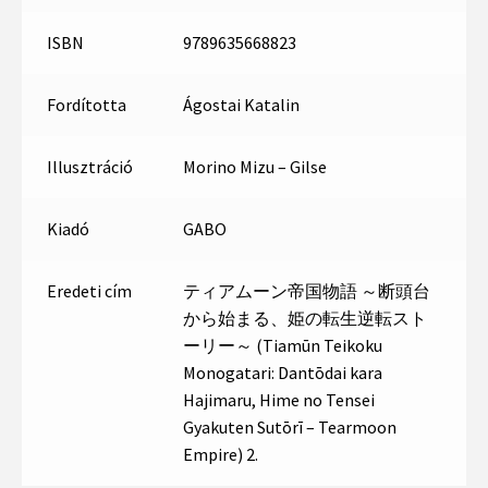
ISBN
9789635668823
Fordította
Ágostai Katalin
Illusztráció
Morino Mizu – Gilse
Kiadó
GABO
Eredeti cím
ティアムーン帝国物語 ～断頭台
から始まる、姫の転生逆転スト
ーリー～ (Tiamūn Teikoku
Monogatari: Dantōdai kara
Hajimaru, Hime no Tensei
Gyakuten Sutōrī – Tearmoon
Empire) 2.