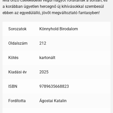
Mia önző cselekedetei végül nagyot fordítanak a sorsán, és
a korábban ügyetlen hercegnő új kihívásokkal szembesül
ebben az egyedülálló, jövőt megváltoztató fantasyben!
Sorozatok
Könnyhold Birodalom
Oldalszám
212
Kötés
kartonált
Kiadási év
2025
ISBN
9789635668823
Fordította
Ágostai Katalin