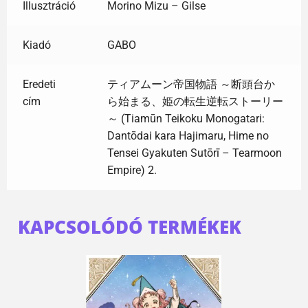
Illusztráció
Morino Mizu – Gilse
Kiadó
GABO
Eredeti
ティアムーン帝国物語 ～断頭台か
cím
ら始まる、姫の転生逆転ストーリー
～ (Tiamūn Teikoku Monogatari:
Dantōdai kara Hajimaru, Hime no
Tensei Gyakuten Sutōrī – Tearmoon
Empire) 2.
KAPCSOLÓDÓ TERMÉKEK