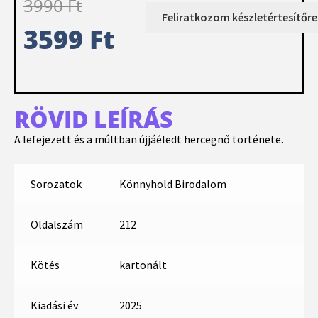
3990
Ft
3599
Ft
RÖVID LEÍRÁS
A lefejezett és a múltban újjáéledt hercegnő története.
Sorozatok
Könnyhold Birodalom
Oldalszám
212
Kötés
kartonált
Kiadási év
2025