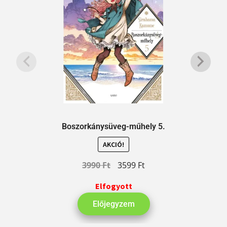
Boszorkánysüveg-műhely 5.
AKCIÓ!
3990
Ft
3599
Ft
Elfogyott
Előjegyzem