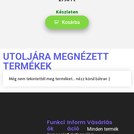
Készleten
Kosárba
UTOLJÁRA MEGNÉZETT
TERMÉKEK
Még nem tekintettél meg terméket... nézz körül bátran :)
Funkci
Inform
Vásárlás
Ók
Áció
Minden termék