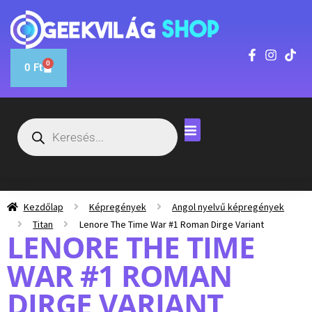
0
0
Ft
Kezdőlap
Képregények
Angol nyelvű képregények
Titan
Lenore The Time War #1 Roman Dirge Variant
LENORE THE TIME
WAR #1 ROMAN
DIRGE VARIANT