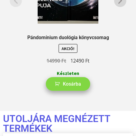
Pándomínium duológia könyvcsomag
AKCIÓ!
14990
Ft
12490
Ft
Készleten
Kosárba
UTOLJÁRA MEGNÉZETT
TERMÉKEK