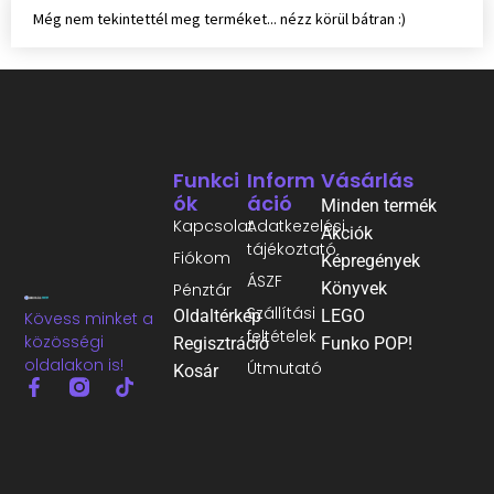
Még nem tekintettél meg terméket... nézz körül bátran :)
Funkci
Inform
Vásárlás
Ók
Áció
Minden termék
Kapcsolat
Adatkezelési
Akciók
tájékoztató
Fiókom
Képregények
ÁSZF
Könyvek
Pénztár
Szállítási
Oldaltérkép
LEGO
Kövess minket a
feltételek
közösségi
Regisztráció
Funko POP!
oldalakon is!
Útmutató
Kosár