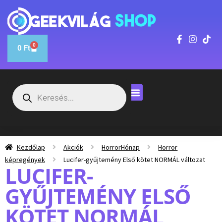
0
0
Ft
Kezdőlap
Akciók
HorrorHónap
Horror
képregények
Lucifer-gyűjtemény Első kötet NORMÁL változat
LUCIFER-
GYŰJTEMÉNY ELSŐ
KÖTET NORMÁL