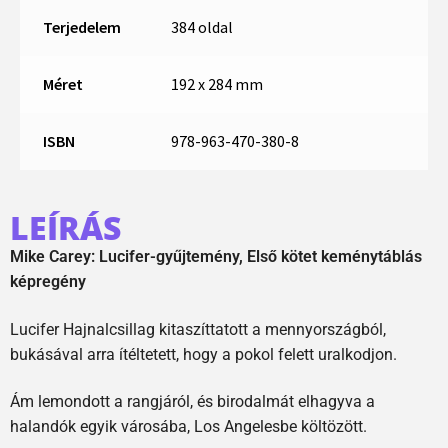
Terjedelem
384 oldal
Méret
192 x 284 mm
ISBN
978-963-470-380-8
LEÍRÁS
Mike Carey: Lucifer-gyűjtemény, Első kötet keménytáblás
képregény
Lucifer Hajnalcsillag kitaszíttatott a mennyországból,
bukásával arra ítéltetett, hogy a pokol felett uralkodjon.
Ám lemondott a rangjáról, és birodalmát elhagyva a
halandók egyik városába, Los Angelesbe költözött.