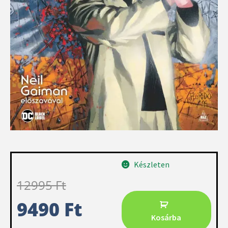
Készleten
12995
Ft
9490
Ft
Kosárba