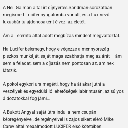
A Neil Gaiman által írt díjnyertes Sandman-sorozatban
megismert Lucifer nyugalomba vonult, és a Lux nevű
luxusbár tulajdonosaként élvezi az életét.
Ám a Teremtő által adott megbízás mindent megváltoztat.
Ha Lucifer belemegy, hogy elvégezze a mennyország
piszkos munkáját, saját maga szabhatja meg az árát – ám
sem a feladat, sem a díjazás nem pontosan az, aminek
látszik.
A pokol egykori ura megérti, hogy ha át akar jutni a
veszélyek és egyedülálló lehetőségek labirintusán, az súlyos
áldozatokkal fog járni…
A Bukott Angyal saját útra indul a nem csupán
képregényeivel, de regényeivel is zajos sikert elérő Mike
Carey által megálmodott LUCIFER első kötetében.