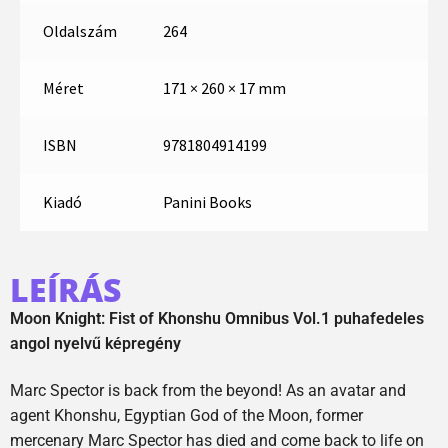
Oldalszám
264
Méret
171 × 260 × 17 mm
ISBN
9781804914199
Kiadó
Panini Books
LEÍRÁS
Moon Knight: Fist of Khonshu Omnibus Vol.1 puhafedeles
angol nyelvű képregény
Marc Spector is back from the beyond! As an avatar and
agent Khonshu, Egyptian God of the Moon, former
mercenary Marc Spector has died and come back to life on