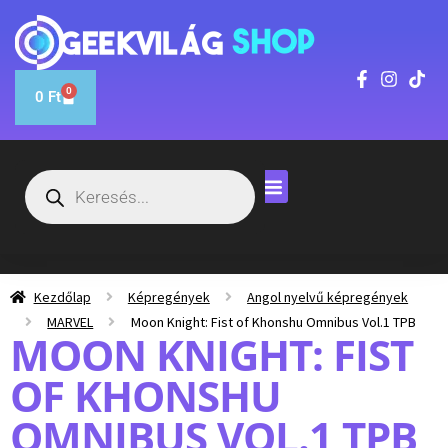
0
0
Ft
Kezdőlap
Képregények
Angol nyelvű képregények
MARVEL
Moon Knight: Fist of Khonshu Omnibus Vol.1 TPB
MOON KNIGHT: FIST
OF KHONSHU
OMNIBUS VOL.1 TPB