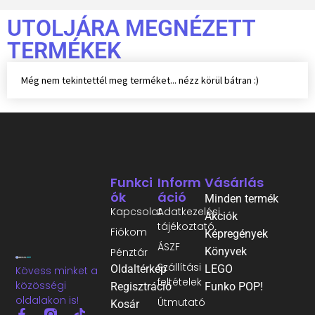
UTOLJÁRA MEGNÉZETT
TERMÉKEK
Még nem tekintettél meg terméket... nézz körül bátran :)
Funkci
Inform
Vásárlás
Ók
Áció
Minden termék
Kapcsolat
Adatkezelési
Akciók
tájékoztató
Fiókom
Képregények
ÁSZF
Könyvek
Pénztár
Szállítási
Oldaltérkép
LEGO
Kövess minket a
feltételek
közösségi
Regisztráció
Funko POP!
oldalakon is!
Útmutató
Kosár