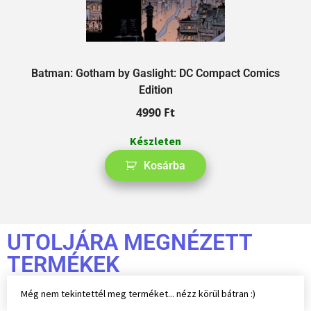
Batman: Gotham by Gaslight: DC Compact Comics
A
Edition
4990
Ft
Készleten
Kosárba
UTOLJÁRA MEGNÉZETT
TERMÉKEK
Még nem tekintettél meg terméket... nézz körül bátran :)