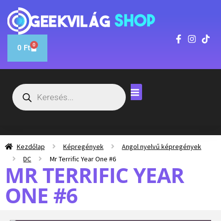
0
0
Ft
Kezdőlap
Képregények
Angol nyelvű képregények
DC
Mr Terrific Year One #6
MR TERRIFIC YEAR
ONE #6