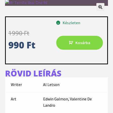
Készleten
1990
Ft
990
Ft
Kosárba
RÖVID LEÍRÁS
Writer
Al Letson
Art
Edwin Galmon, Valentine De
Landro