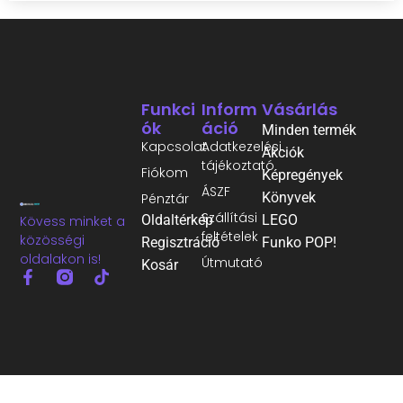
Funkci
Inform
Vásárlás
Ók
Áció
Minden termék
Kapcsolat
Adatkezelési
Akciók
tájékoztató
Fiókom
Képregények
ÁSZF
Könyvek
Pénztár
Szállítási
Oldaltérkép
LEGO
Kövess minket a
feltételek
közösségi
Regisztráció
Funko POP!
oldalakon is!
Útmutató
Kosár