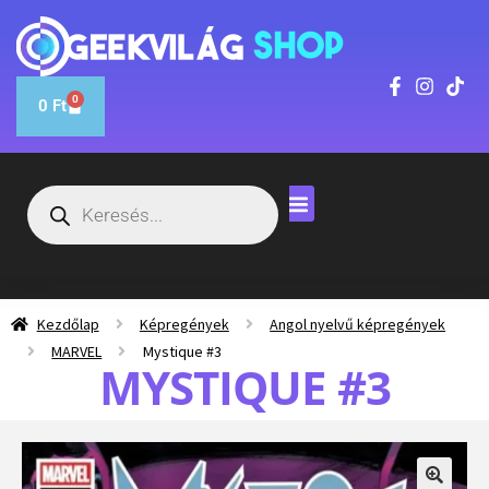
0
0
Ft
Kezdőlap
Képregények
Angol nyelvű képregények
MARVEL
Mystique #3
MYSTIQUE #3