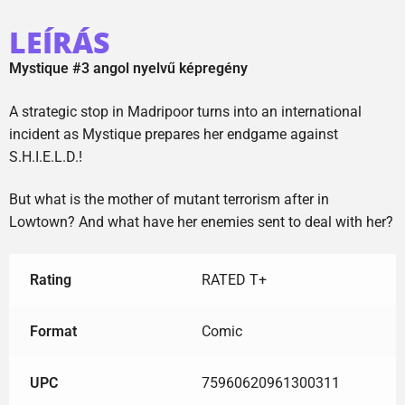
LEÍRÁS
Mystique #3 angol nyelvű képregény
A strategic stop in Madripoor turns into an international
incident as Mystique prepares her endgame against
S.H.I.E.L.D.!
But what is the mother of mutant terrorism after in
Lowtown? And what have her enemies sent to deal with her?
Rating
RATED T+
Format
Comic
UPC
75960620961300311