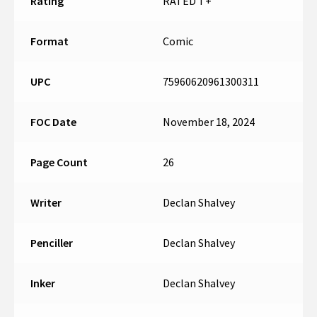
Rating
RATED T+
Format
Comic
UPC
75960620961300311
FOC Date
November 18, 2024
Page Count
26
Writer
Declan Shalvey
Penciller
Declan Shalvey
Inker
Declan Shalvey