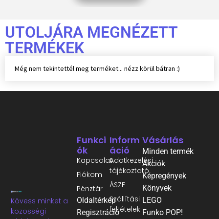
UTOLJÁRA MEGNÉZETT
TERMÉKEK
Még nem tekintettél meg terméket... nézz körül bátran :)
Funkci
Inform
Vásárlás
Ók
Áció
Minden termék
Kapcsolat
Adatkezelési
Akciók
tájékoztató
Fiókom
Képregények
ÁSZF
Könyvek
Pénztár
Szállítási
Oldaltérkép
LEGO
Kövess minket a
feltételek
közösségi
Regisztráció
Funko POP!