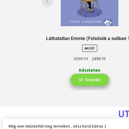
Láthatatlan Emmie (Felsősök a suliban 
AKCIÓ!
3599
Ft
2490
Ft
Készleten
Kosárba
U
Még nem tekintettél meg terméket... nézz körül bátran :)