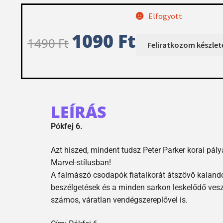
Elfogyott
1090
Ft
1490
Ft
LEÍRÁS
Pókfej 6.
Azt hiszed, mindent tudsz Peter Parker korai pá
Marvel-stílusban!
A falmászó csodapók fiatalkorát átszövő kalandok
beszélgetések és a minden sarkon leskelődő ve
számos, váratlan vendégszereplővel is.