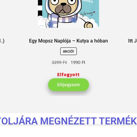
1.)
Egy Mopsz Naplója – Kutya a hóban
Itt
AKCIÓ!
3299
Ft
1990
Ft
Elfogyott
Előjegyzem
TOLJÁRA MEGNÉZETT TERMÉK