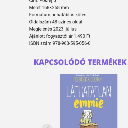
Cím: Pókfej 6
Méret 168×258 mm
Formátum puhatáblás kötés
Oldalszám 48 színes oldal
Megjelenés 2023. július
Ajánlott fogyasztói ár 1.490 Ft
ISBN szám 978-963-595-056-0
KAPCSOLÓDÓ TERMÉKEK