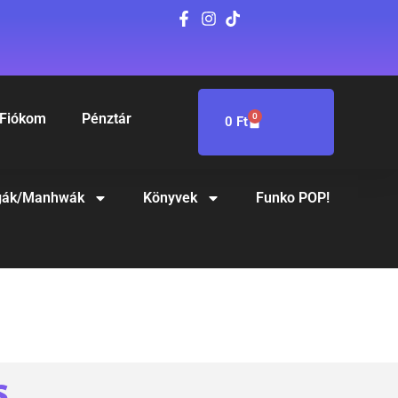
Fiókom
Pénztár
0
0
Ft
ák/Manhwák
Könyvek
Funko POP!
S