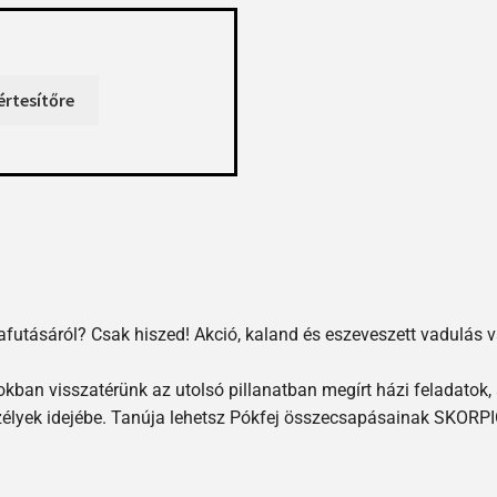
lyafutásáról? Csak hiszed! Akció, kaland és eszeveszett vadulá
ban visszatérünk az utolsó pillanatban megírt házi feladatok, 
szélyek idejébe. Tanúja lehetsz Pókfej összecsapásainak SKOR