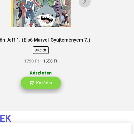
 Jön Jeff 1. (Első Marvel-Gyűjteményem 7.)
Egy Mopsz Napl
AKCIÓ!
1790
Ft
1650
Ft
Készleten
Kosárba
EK