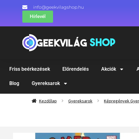
info@geekvilagshop.hu
Hírlevél
Friss beérkezések
Előrendelés
Akciók
A
Blog
Gyereksarok
Kezdőlap
Gyereksarok
Képregények Gye