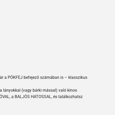
s vár a PÓKFEJ befejező számában is – klasszikus
a lányokkal (vagy bárki mással) való kínos
PIÓVAL, a BALJÓS HATOSSAL, és találkozhatsz