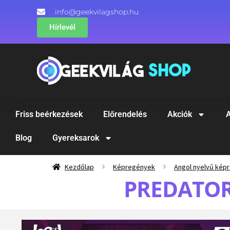
info@geekvilagshop.hu
Hírlevél
Friss beérkezések
Előrendelés
Akciók
A
Blog
Gyereksarok
Kezdőlap
Képregények
Angol nyelvű kép
PREDATOR