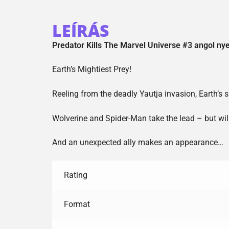
LEÍRÁS
Predator Kills The Marvel Universe #3 angol ny
Earth’s Mightiest Prey!
Reeling from the deadly Yautja invasion, Earth’s s
Wolverine and Spider-Man take the lead – but will
And an unexpected ally makes an appearance…
Rating
Format