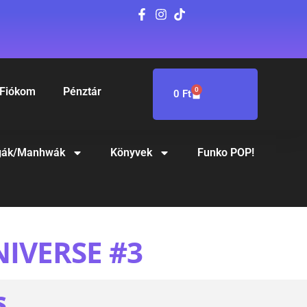
Fiókom
Pénztár
0
0
Ft
ák/Manhwák
Könyvek
Funko POP!
IVERSE #3
S