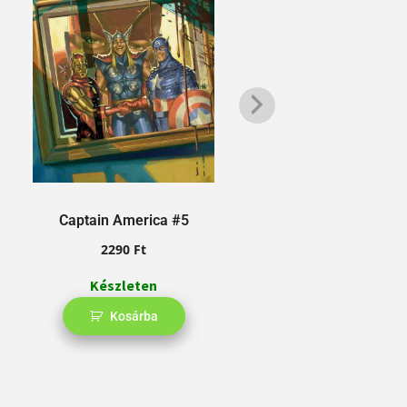
Captain America #5
2290
Ft
Készleten
Kosárba