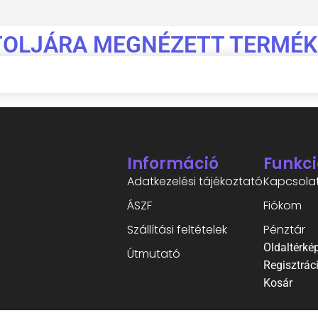
TOLJÁRA MEGNÉZETT TERMÉK
Információ
Funkci
Adatkezelési tájékoztató
Kapcsola
ÁSZF
Fiókom
Szállítási feltételek
Pénztár
Oldaltérké
Útmutató
Regisztrác
Kosár