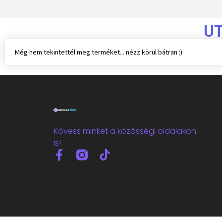
U
Még nem tekintettél meg terméket... nézz körül bátran :)
Kövess minket a közösségi oldalakon
is!