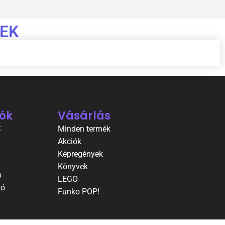
EK
ók
Vásárlás
t
Minden termék
Akciók
Képregények
Könyvek
p
LEGO
ió
Funko POP!