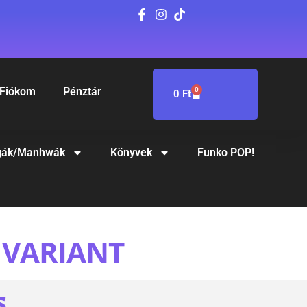
Fiókom
Pénztár
0
0
Ft
ák/Manhwák
Könyvek
Funko POP!
I VARIANT
S