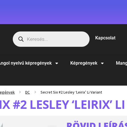
Kapcsolat
ngol nyelvű képregények
Képregények
Mang
regények
DC
Secret Six #2 Lesley ‘Leirix’ Li Variant
IX #2 LESLEY ‘LEIRIX’ L
RÖVID LEÍRÁ