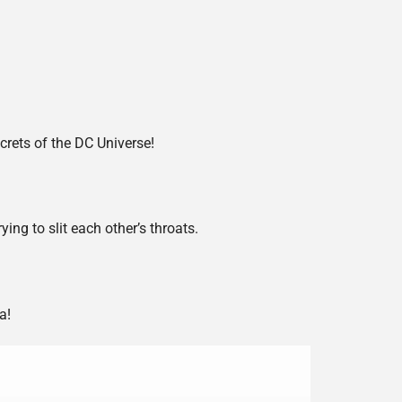
ecrets of the DC Universe!
ng to slit each other’s throats.
a!