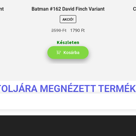
nt
Batman #162 David Finch Variant
C
AKCIÓ!
2590
Ft
1790
Ft
Készleten
Kosárba
TOLJÁRA MEGNÉZETT TERMÉK