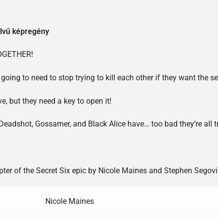
yelvű képregény
OGETHER!
going to need to stop trying to kill each other if they want the s
, but they need a key to open it!
eadshot, Gossamer, and Black Alice have… too bad they’re all tryi
apter of the Secret Six epic by Nicole Maines and Stephen Segovi
Nicole Maines