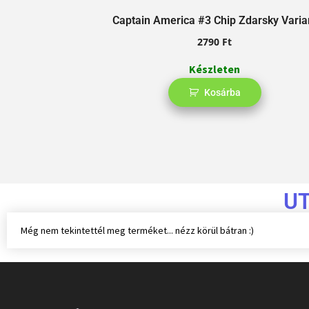
Captain America #3 Chip Zdarsky Varia
2790
Ft
Készleten
Kosárba
U
Még nem tekintettél meg terméket... nézz körül bátran :)