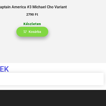
aptain America #3 Michael Cho Variant
Punisher Red Ba
2790
Ft
Készleten
Kosárba
EK