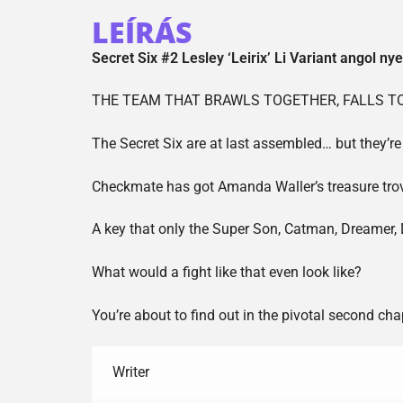
LEÍRÁS
Secret Six #2 Lesley ‘Leirix’ Li Variant angol n
THE TEAM THAT BRAWLS TOGETHER, FALLS T
The Secret Six are at last assembled… but they’re 
Checkmate has got Amanda Waller’s treasure trove
A key that only the Super Son, Catman, Dreamer, D
What would a fight like that even look like?
You’re about to find out in the pivotal second ch
Writer