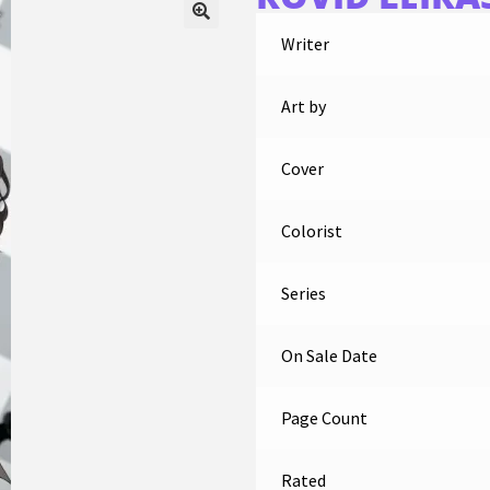
Writer
Art by
Cover
Colorist
Series
On Sale Date
Page Count
Rated