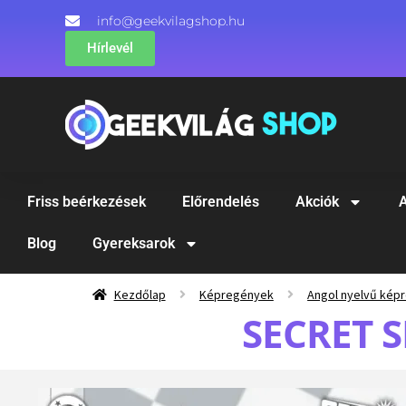
info@geekvilagshop.hu
Hírlevél
Friss beérkezések
Előrendelés
Akciók
A
Blog
Gyereksarok
Kezdőlap
Képregények
Angol nyelvű kép
SECRET S