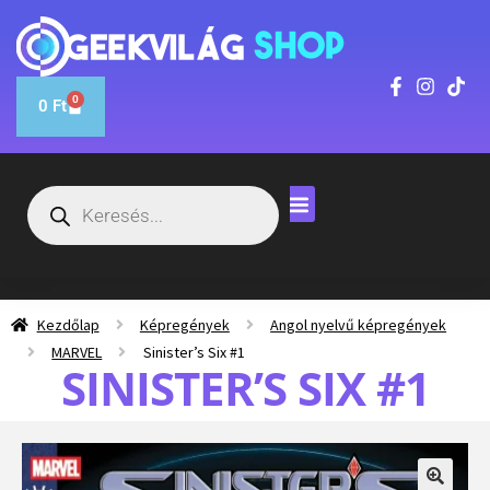
0
0
Ft
Kezdőlap
Képregények
Angol nyelvű képregények
MARVEL
Sinister’s Six #1
SINISTER’S SIX #1