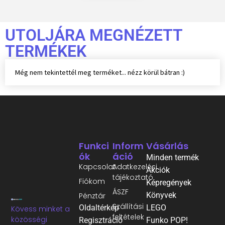
UTOLJÁRA MEGNÉZETT
TERMÉKEK
Még nem tekintettél meg terméket... nézz körül bátran :)
Funkci
Inform
Vásárlás
Ók
Áció
Minden termék
Kapcsolat
Adatkezelési
Akciók
tájékoztató
Fiókom
Képregények
ÁSZF
Könyvek
Pénztár
Szállítási
Oldaltérkép
LEGO
Kövess minket a
feltételek
közösségi
Regisztráció
Funko POP!