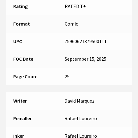
Rating
RATED T+
Format
Comic
UPC
75960621379500111
FOC Date
September 15, 2025
Page Count
25
Writer
David Marquez
Penciller
Rafael Loureiro
Inker
Rafael Loureiro