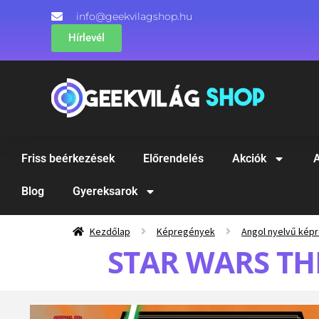
info@geekvilagshop.hu
Hírlevél
Friss beérkezések
Előrendelés
Akciók
A
Blog
Gyereksarok
Kezdőlap
Képregények
Angol nyelvű kép
STAR WARS THE