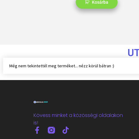
Kosárba
U
Még nem tekintettél meg terméket... nézz körül bátran :)
Kövess minket a közösségi oldalakon
is!