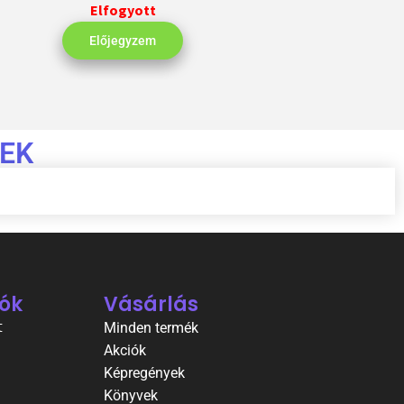
Elfogyott
Előjegyzem
EK
ók
Vásárlás
t
Minden termék
Akciók
Képregények
Könyvek