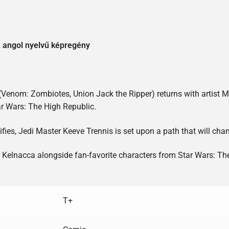
1 angol nyelvű képregény
 (Venom: Zombiotes, Union Jack the Ripper) returns with arti
ar Wars: The High Republic.
fies, Jedi Master Keeve Trennis is set upon a path that will chang
r Kelnacca alongside fan-favorite characters from Star Wars: T
T+