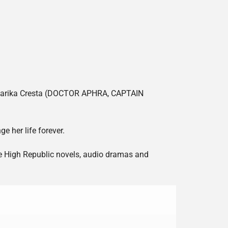
st Marika Cresta (DOCTOR APHRA, CAPTAIN
e her life forever.
he High Republic novels, audio dramas and