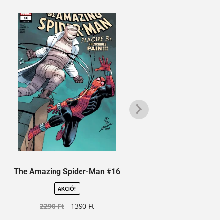
The Amazing Spider-Man #16
Ca
AKCIÓ!
2290
Ft
1390
Ft