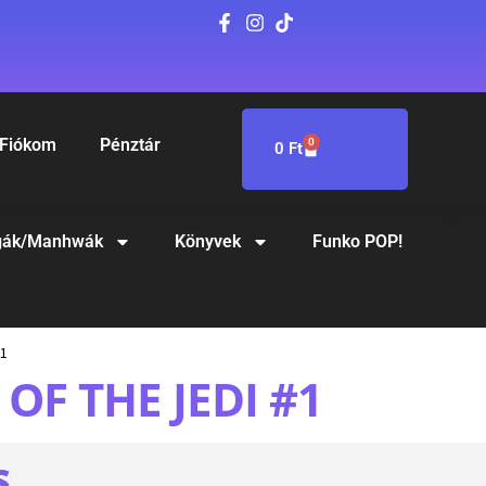
Fiókom
Pénztár
0
0
Ft
ák/Manhwák
Könyvek
Funko POP!
#1
OF THE JEDI #1
S