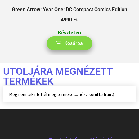
A
Green Arrow: Year One: DC Compact Comics Edition
4990
Ft
Készleten
Kosárba
UTOLJÁRA MEGNÉZETT
TERMÉKEK
Még nem tekintettél meg terméket... nézz körül bátran :)