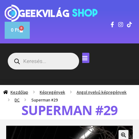
0
0
Ft
Kezdőlap
Képregények
Angol nyelvű képregények
DC
Superman #29
SUPERMAN #29