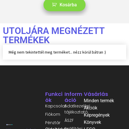
Kosárba
UTOLJÁRA MEGNÉZETT
TERMÉKEK
Még nem tekintettél meg terméket... nézz körül bátran :)
Funkci
Inform
Vásárlás
Ók
Áció
Minden termék
Kapcsolat
Adatkezelési
Akciók
tájékoztató
Fiókom
Képregények
ÁSZF
Könyvek
Pénztár
Szállítási