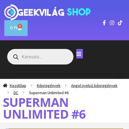
0
0
Ft
Kezdőlap
Képregények
Angol nyelvű képregények
DC
Superman Unlimited #6
SUPERMAN
UNLIMITED #6