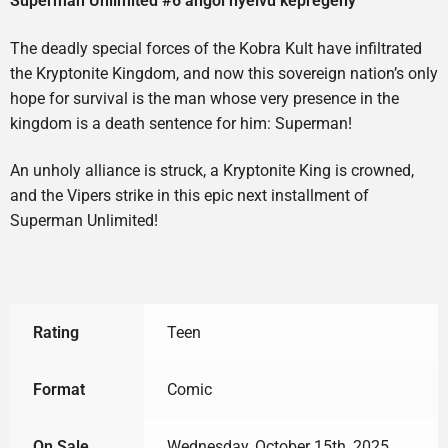
Superman Unlimited #6 angol nyelvű képregény
The deadly special forces of the Kobra Kult have infiltrated
the Kryptonite Kingdom, and now this sovereign nation’s only
hope for survival is the man whose very presence in the
kingdom is a death sentence for him: Superman!
An unholy alliance is struck, a Kryptonite King is crowned,
and the Vipers strike in this epic next installment of
Superman Unlimited!
Rating
Teen
Format
Comic
On Sale
Wednesday, October 15th, 2025