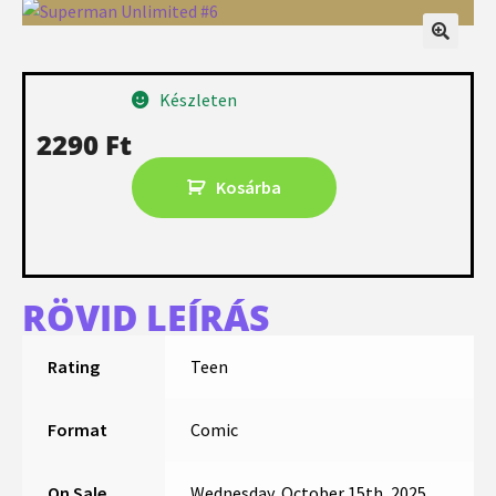
Készleten
2290
Ft
Kosárba
RÖVID LEÍRÁS
Rating
Teen
Format
Comic
On Sale
Wednesday, October 15th, 2025