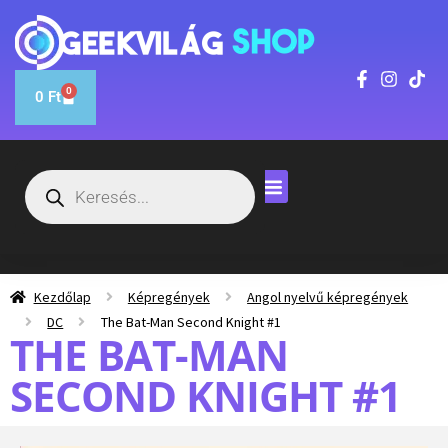
0
0
Ft
Kezdőlap
Képregények
Angol nyelvű képregények
DC
The Bat-Man Second Knight #1
THE BAT-MAN
SECOND KNIGHT #1