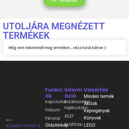
Kosárba
UTOLJÁRA MEGNÉZETT
TERMÉKEK
Még nem tekintettél meg terméket... nézz körül bátran :)
Funkci
Inform
Vásárlás
Ók
Áció
Minden termék
Kapcsolat
Adatkezelési
Akciók
tájékoztató
Fiókom
Képregények
ÁSZF
Könyvek
Pénztár
Szállítási
Oldaltérkép
LEGO
Kövess minket a