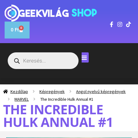
0
0
Ft
Kezdőlap
Képregények
Angol nyelvű képregények
MARVEL
The Incredible Hulk Annual #1
THE INCREDIBLE
HULK ANNUAL #1