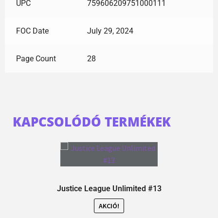
UPC
759606209751000111
FOC Date
July 29, 2024
Page Count
28
KAPCSOLÓDÓ TERMÉKEK
Justice League Unlimited #13
AKCIÓ!