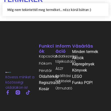
Még nem tekintettél meg terméket... nézz körül bátran :)
Funkci
Inform
Vásárlás
Ók
Áció
Minden termék
Kapcsolat
Adatkezelési
Akciók
tájékoztató
Fiókom
Képregények
ÁSZF
Könyvek
Pénztár
Szállítási
Oldaltérkép
LEGO
Kövess minket a
feltételek
közösségi
Regisztráció
Funko POP!
oldalakon is!
Útmutató
Kosár