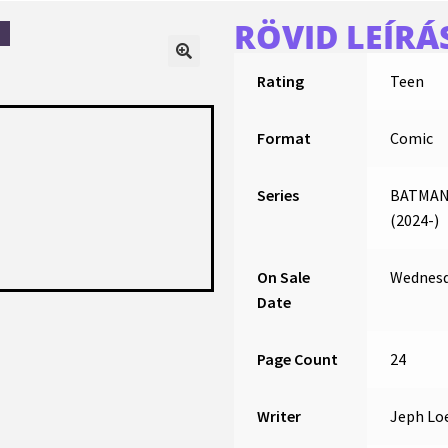
RÖVID LEÍRÁ
Rating
Teen
Format
Comic
Series
BATMAN
(2024-)
On Sale
Wednesd
Date
Page Count
24
Writer
Jeph Lo