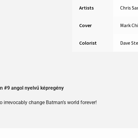
Artists
Chris S
Cover
Mark Chi
Colorist
Dave St
n #9 angol nyelvű képregény
to irrevocably change Batman’s world forever!