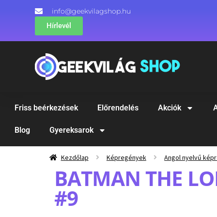
info@geekvilagshop.hu
Hírlevél
Friss beérkezések
Előrendelés
Akciók
A
Blog
Gyereksarok
Kezdőlap
Képregények
Angol nyelvű kép
BATMAN THE LO
#9