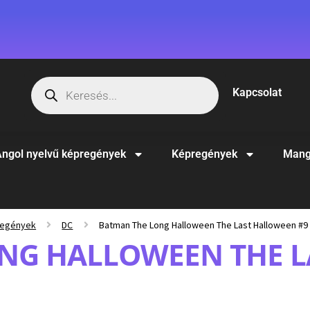
Kapcsolat
ngol nyelvű képregények
Képregények
Mang
regények
DC
Batman The Long Halloween The Last Halloween #9
NG HALLOWEEN THE 