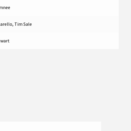
amnee
arello, Tim Sale
ewart