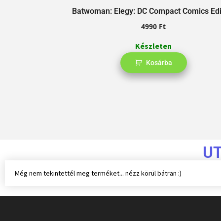
Batwoman: Elegy: DC Compact Comics Edi
4990
Ft
Készleten
Kosárba
U
Még nem tekintettél meg terméket... nézz körül bátran :)