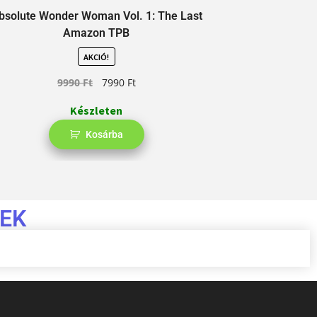
bsolute Wonder Woman Vol. 1: The Last
Green Arrow: 
Amazon TPB
AKCIÓ!
9990
Ft
7990
Ft
Készleten
Kosárba
EK