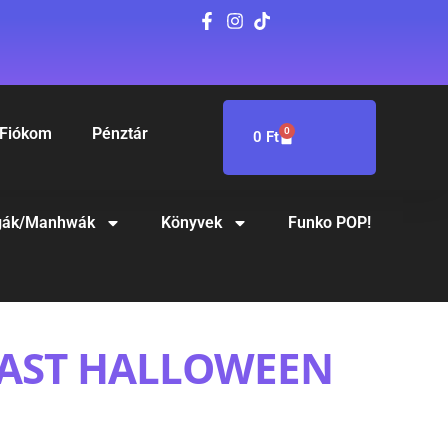
Fiókom
Pénztár
0
0
Ft
ák/Manhwák
Könyvek
Funko POP!
LAST HALLOWEEN