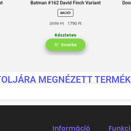
nt
Batman #162 David Finch Variant
Doo
AKCIÓ!
2590
Ft
1790
Ft
Készleten
Kosárba
TOLJÁRA MEGNÉZETT TERMÉK
Információ
Funkci