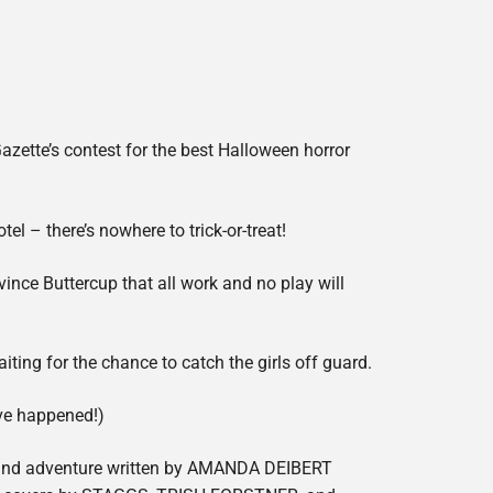
azette’s contest for the best Halloween horror
l – there’s nowhere to trick-or-treat!
nce Buttercup that all work and no play will
ting for the chance to catch the girls off guard.
ave happened!)
se and adventure written by AMANDA DEIBERT