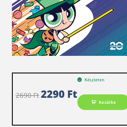
Készleten
2290
Ft
2690
Ft
Kosárba