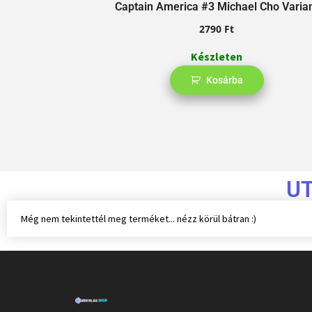
Captain America #3 Michael Cho Varia
2790
Ft
Készleten
Kosárba
U
Még nem tekintettél meg terméket... nézz körül bátran :)