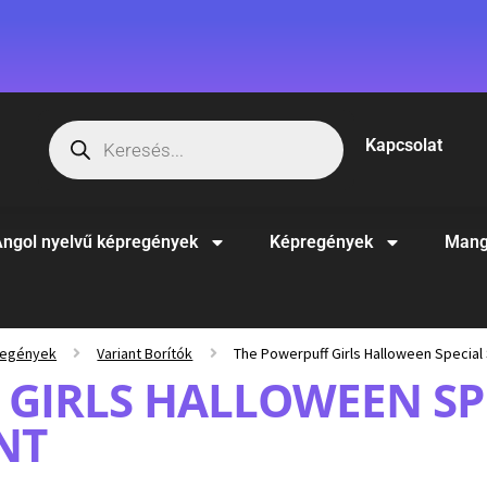
Kapcsolat
ngol nyelvű képregények
Képregények
Mang
regények
Variant Borítók
The Powerpuff Girls Halloween Special S
GIRLS HALLOWEEN SPE
NT