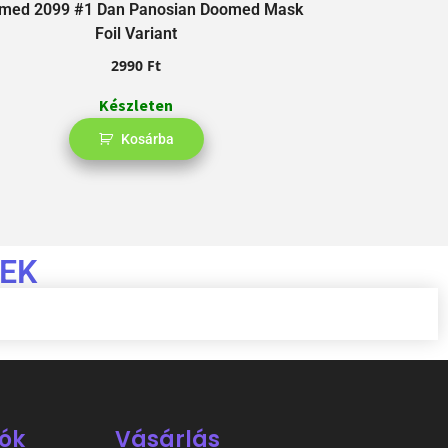
med 2099 #1 Dan Panosian Doomed Mask
Spider-Girl #
Foil Variant
2990
Ft
Készleten
Kosárba
EK
ók
Vásárlás