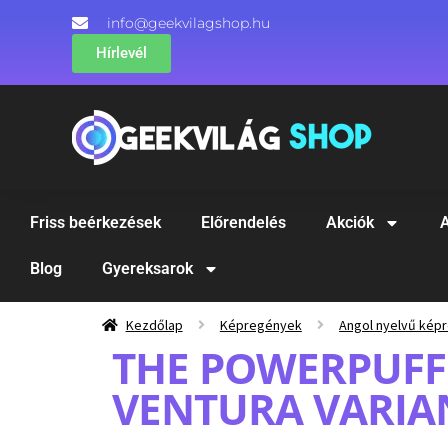
info@geekvilagshop.hu
Hírlevél
Friss beérkezések
Előrendelés
Akciók
A
Blog
Gyereksarok
Kezdőlap
Képregények
Angol nyelvű kép
THE POWERPUFF 
VENTURA VARIA