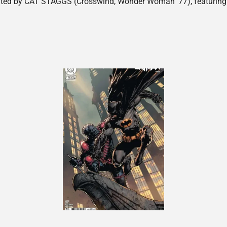
strated by CAT STAGGS (Crosswind, Wonder Woman ’77), featur