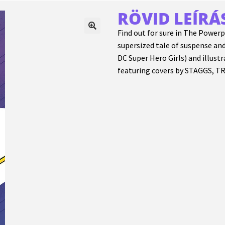
RÖVID LEÍRÁ
Find out for sure in The Powerp
supersized tale of suspense a
DC Super Hero Girls) and illus
featuring covers by STAGGS, 