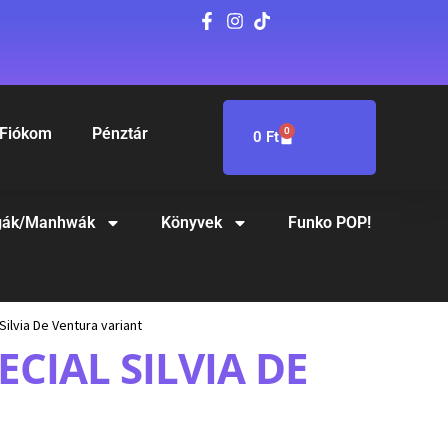
Fiókom
Pénztár
0
0
Ft
ák/Manhwák
Könyvek
Funko POP!
ilvia De Ventura variant
CIAL SILVIA DE