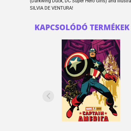
(Darkwing Duck, DC Super Hero Girls) and illu
SILVIA DE VENTURA!
KAPCSOLÓDÓ TERMÉKEK