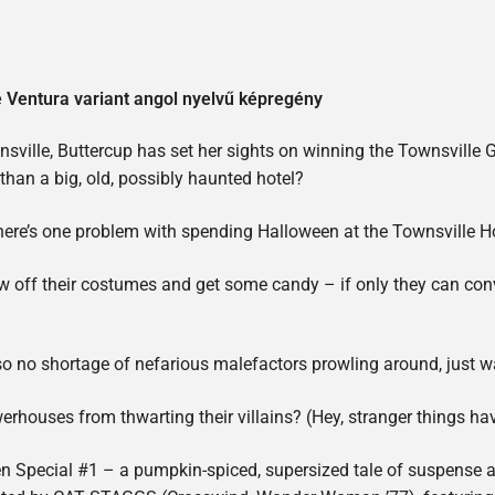
e Ventura variant angol nyelvű képregény
nsville, Buttercup has set her sights on winning the Townsville G
than a big, old, possibly haunted hotel?
ere’s one problem with spending Halloween at the Townsville Hote
off their costumes and get some candy – if only they can convi
so no shortage of nefarious malefactors prowling around, just wai
werhouses from thwarting their villains? (Hey, stranger things h
een Special #1 – a pumpkin-spiced, supersized tale of suspen