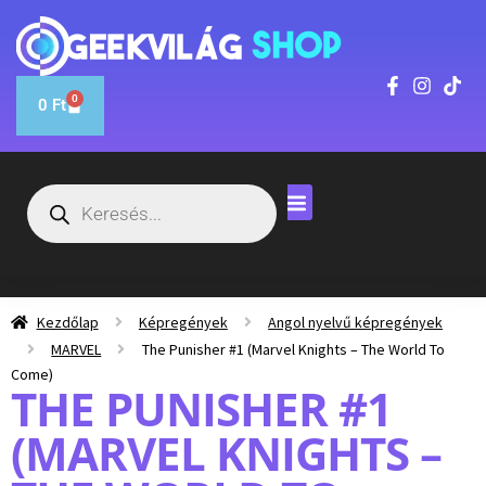
0
0
Ft
Kezdőlap
Képregények
Angol nyelvű képregények
MARVEL
The Punisher #1 (Marvel Knights – The World To
Come)
THE PUNISHER #1
(MARVEL KNIGHTS –