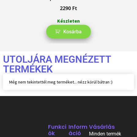
2290
Ft
Készleten
Kosárba
UTOLJÁRA MEGNÉZETT
TERMÉKEK
Még nem tekintettél meg terméket... nézz körül bátran :)
Funkci
Inform
Vásárlás
Ók
Áció
Minden termék