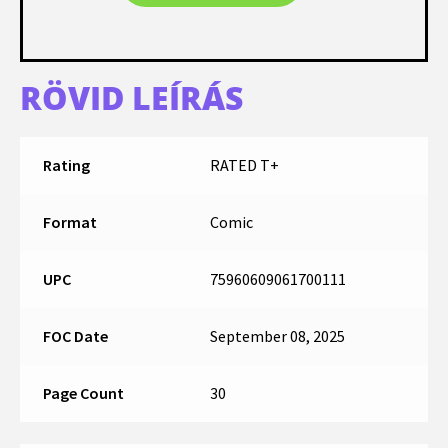
RÖVID LEÍRÁS
Rating
RATED T+
Format
Comic
UPC
75960609061700111
FOC Date
September 08, 2025
Page Count
30