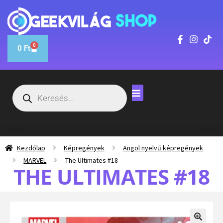
0
0
Ft
Kezdőlap
Képregények
Angol nyelvű képregények
MARVEL
The Ultimates #18
THE ULTIMATES #18