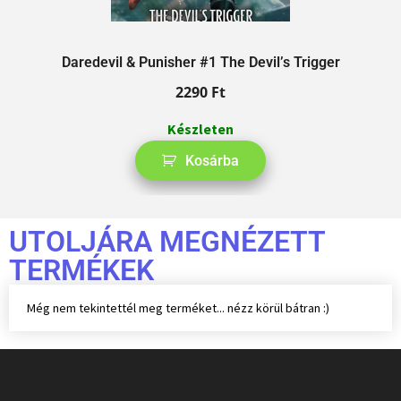
Daredevil & Punisher #1 The Devil’s Trigger
2290
Ft
Készleten
Kosárba
UTOLJÁRA MEGNÉZETT
TERMÉKEK
Még nem tekintettél meg terméket... nézz körül bátran :)