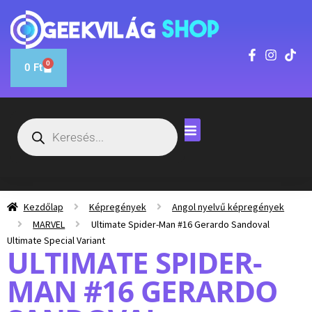
0
0
Ft
Kezdőlap
Képregények
Angol nyelvű képregények
MARVEL
Ultimate Spider-Man #16 Gerardo Sandoval
Ultimate Special Variant
ULTIMATE SPIDER-
MAN #16 GERARDO