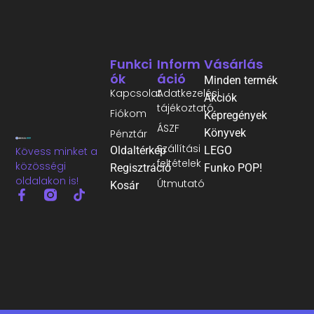
Funkci
Inform
Vásárlás
Ók
Áció
Minden termék
Kapcsolat
Adatkezelési
Akciók
tájékoztató
Fiókom
Képregények
ÁSZF
Könyvek
Pénztár
Szállítási
Oldaltérkép
LEGO
Kövess minket a
feltételek
közösségi
Regisztráció
Funko POP!
oldalakon is!
Útmutató
Kosár