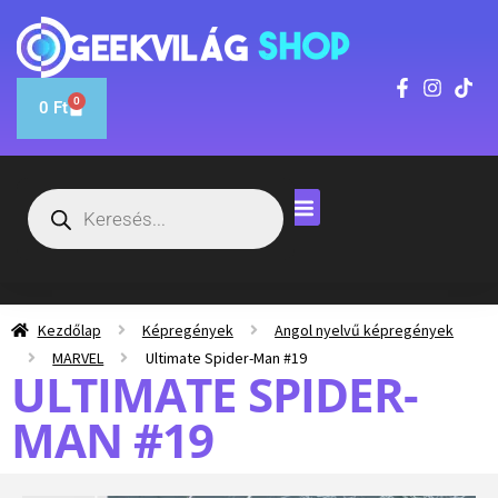
0
0
Ft
Kezdőlap
Képregények
Angol nyelvű képregények
MARVEL
Ultimate Spider-Man #19
ULTIMATE SPIDER-
MAN #19