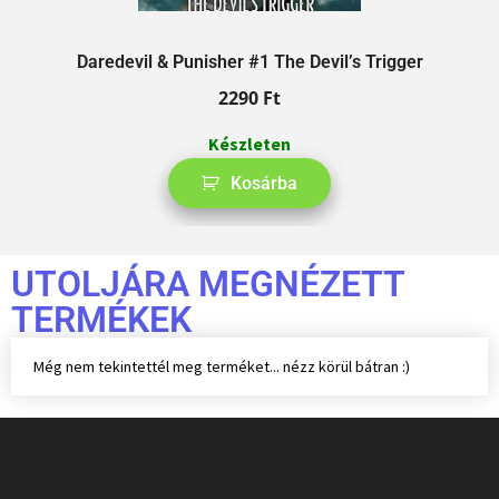
Daredevil & Punisher #1 The Devil’s Trigger
2290
Ft
Készleten
Kosárba
UTOLJÁRA MEGNÉZETT
TERMÉKEK
Még nem tekintettél meg terméket... nézz körül bátran :)