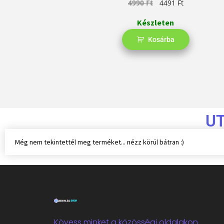
4990
Ft
4491
Ft
Készleten
Kosárba
U
Még nem tekintettél meg terméket... nézz körül bátran :)
Kövess minket a közösségi oldalakon