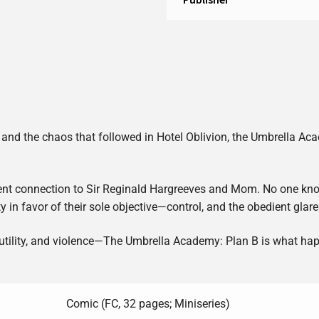
es and the chaos that followed in Hotel Oblivion, the Umbrella A
ent connection to Sir Reginald Hargreeves and Mom. No one kno
ty in favor of their sole objective—control, and the obedient glare
 futility, and violence—The Umbrella Academy: Plan B is what ha
Comic (FC, 32 pages; Miniseries)