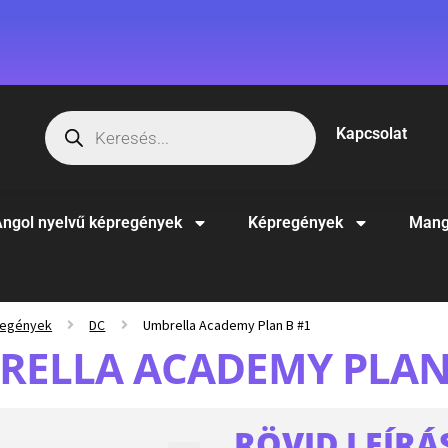
Kapcsolat
ngol nyelvű képregények
Képregények
Mang
regények
DC
Umbrella Academy Plan B #1
RELLA ACADEMY PLAN 
RÖVID LEÍRÁ