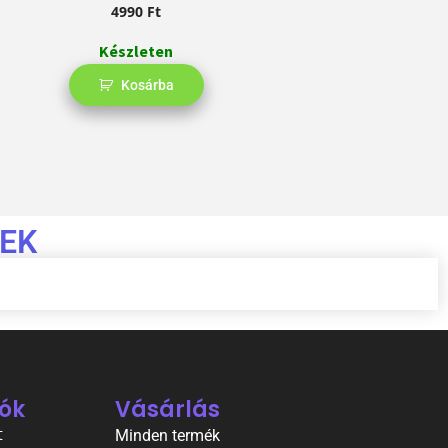
4990
Ft
Készleten
Kosárba
EK
ók
Vásárlás
t
Minden termék