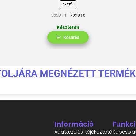
AKCIÓ!
9990
Ft
7990
Ft
Készleten
Kosárba
TOLJÁRA MEGNÉZETT TERMÉK
Információ
Funkci
Adatkezelési tájékoztató
Kapcsola