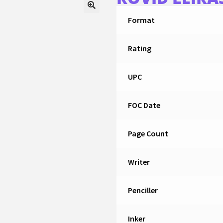
Format
Rating
UPC
FOC Date
Page Count
Writer
Penciller
Inker