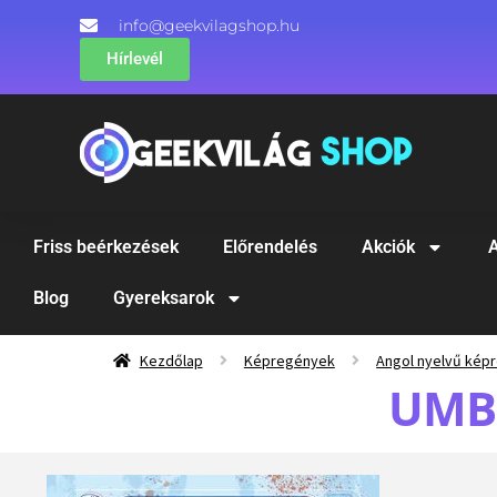
info@geekvilagshop.hu
Hírlevél
Friss beérkezések
Előrendelés
Akciók
A
Blog
Gyereksarok
Kezdőlap
Képregények
Angol nyelvű kép
UMB