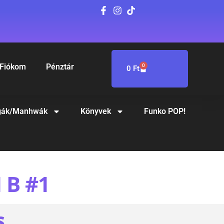
Fiókom
Pénztár
0
0
Ft
ák/Manhwák
Könyvek
Funko POP!
B #1
S