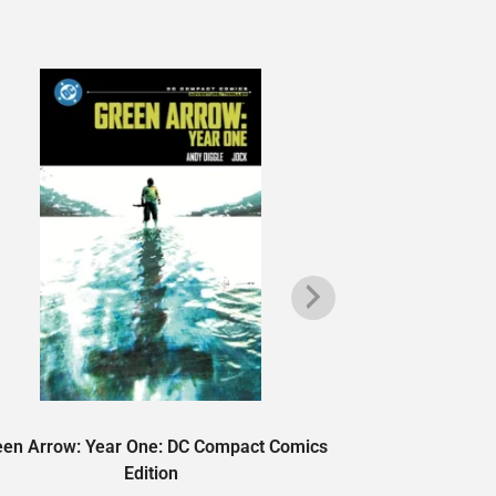
een Arrow: Year One: DC Compact Comics
Batman: Goth
Edition