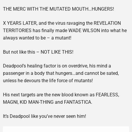
THE MERC WITH THE MUTATED MOUTH…HUNGERS!
X YEARS LATER, and the virus ravaging the REVELATION
TERRITORIES has finally made WADE WILSON into what he
always wanted to be – a mutant!
But not like this – NOT LIKE THIS!
Deadpool’s healing factor is on overdrive, his mind a
passenger in a body that hungers…and cannot be sated,
unless he devours the life force of mutants!
His next targets are the new blood known as FEARLESS,
MAGNI, KID MAN-THING and FANTASTICA.
It’s Deadpool like you’ve never seen him!