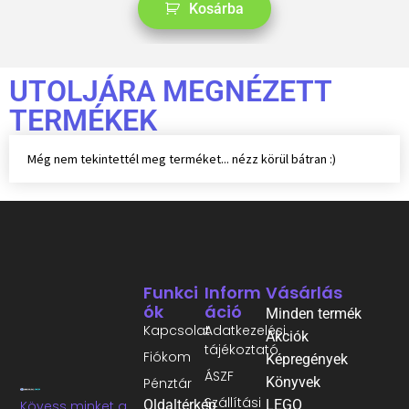
Kosárba
UTOLJÁRA MEGNÉZETT
TERMÉKEK
Még nem tekintettél meg terméket... nézz körül bátran :)
Funkci
Inform
Vásárlás
Ók
Áció
Minden termék
Kapcsolat
Adatkezelési
Akciók
tájékoztató
Fiókom
Képregények
ÁSZF
Könyvek
Pénztár
Szállítási
Oldaltérkép
LEGO
Kövess minket a