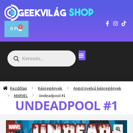
0
0
Ft
Kezdőlap
Képregények
Angol nyelvű képregények
MARVEL
Undeadpool #1
UNDEADPOOL #1