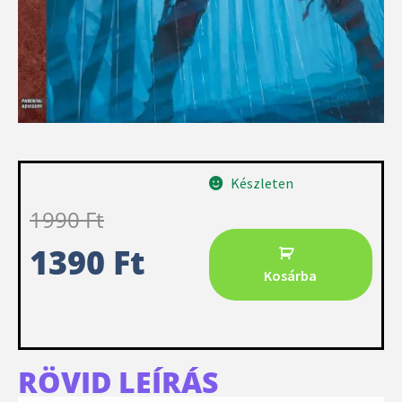
Készleten
1990
Ft
1390
Ft
Kosárba
RÖVID LEÍRÁS