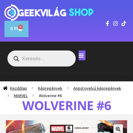
0
0
Ft
Kezdőlap
Képregények
Angol nyelvű képregények
MARVEL
Wolverine #6
WOLVERINE #6