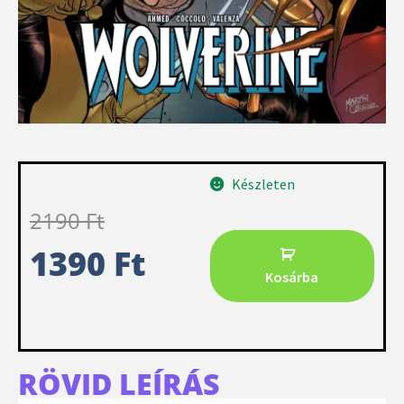
Készleten
2190
Ft
1390
Ft
Kosárba
RÖVID LEÍRÁS