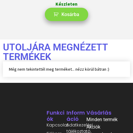
Készleten
Kosárba
UTOLJÁRA MEGNÉZETT
TERMÉKEK
Még nem tekintettél meg terméket... nézz körül bátran :)
Funkci
Inform
Vásárlás
Ók
Áció
Minden termék
Kapcsolat
Adatkezelési
Akciók
tájékoztató