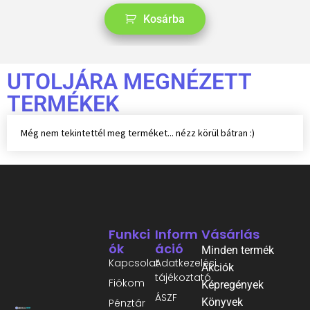
Kosárba
UTOLJÁRA MEGNÉZETT
TERMÉKEK
Még nem tekintettél meg terméket... nézz körül bátran :)
Funkci
Inform
Vásárlás
Ók
Áció
Minden termék
Kapcsolat
Adatkezelési
Akciók
tájékoztató
Fiókom
Képregények
ÁSZF
Könyvek
Pénztár