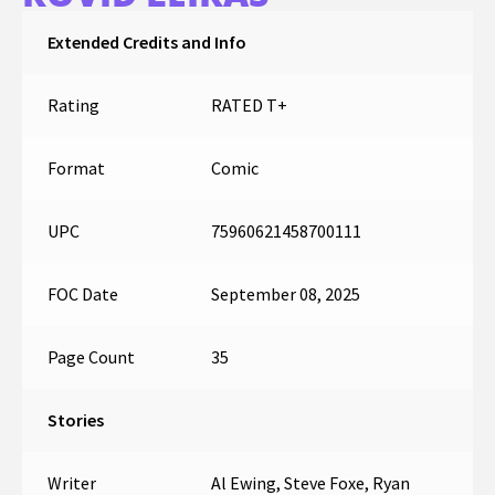
Extended Credits and Info
Rating
RATED T+
Format
Comic
UPC
75960621458700111
FOC Date
September 08, 2025
Page Count
35
Stories
Writer
Al Ewing, Steve Foxe, Ryan