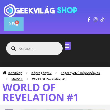
0
0
Ft
Kezdőlap
Képregények
Angol nyelvű képregények
MARVEL
World Of Revelation #1
WORLD OF
REVELATION #1