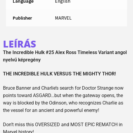
Language
English
Publisher
MARVEL
LEÍRÁS
The Incredible Hulk #25 Alex Ross Timeless Variant angol
nyelvű képregény
THE INCREDIBLE HULK VERSUS THE MIGHTY THOR!
Bruce Banner and Charlie’s search for Doctor Strange now
points toward ASGARD…but when the gateway opens, the
way is blocked by the Odinson, who recognizes Charlie as
the vessel for an ancient and powerful enemy!
Don’t miss this OVERSIZED and MOST EPIC REMATCH in
Marvel history!