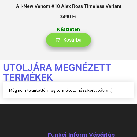
All-New Venom #10 Alex Ross Timeless Variant
3490
Ft
Készleten
Kosárba
UTOLJÁRA MEGNÉZETT
TERMÉKEK
Még nem tekintettél meg terméket... nézz körül bátran :)
Funkci
Inform
Vásárlás