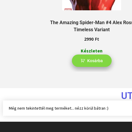
The Amazing Spider-Man #4 Alex Ros
Timeless Variant
2990
Ft
Készleten
Kosárba
U
Még nem tekintettél meg terméket... nézz körül bátran :)