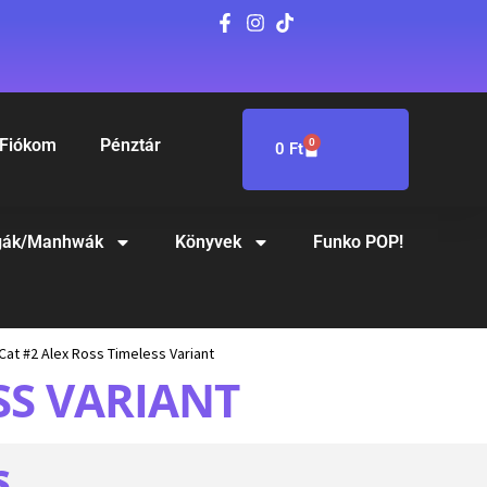
Fiókom
Pénztár
0
0
Ft
ák/Manhwák
Könyvek
Funko POP!
Cat #2 Alex Ross Timeless Variant
SS VARIANT
S