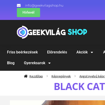
info@geekvilagshop.hu
Hírlevél
Friss beérkezések
Előrendelés
Akciók
A
Blog
Gyereksarok
Kezdőlap
Képregények
Angol nyelvű kép
BLACK CAT