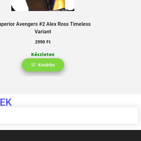
uperior Avengers #2 Alex Ross Timeless
Wolverine #13
Variant
2990
Ft
Készleten
Kosárba
EK