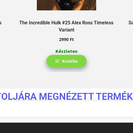
s
The Incredible Hulk #25 Alex Ross Timeless
S
Variant
2990
Ft
Készleten
Kosárba
TOLJÁRA MEGNÉZETT TERMÉK