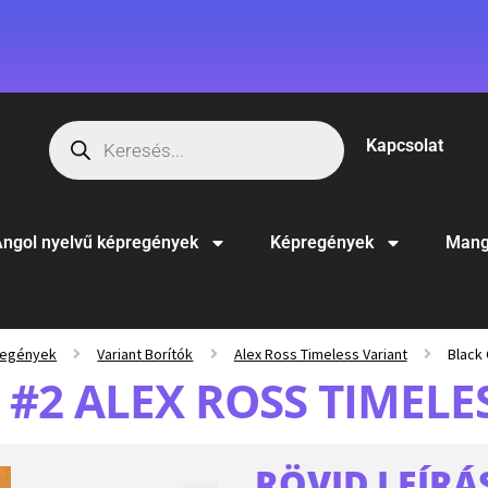
Kapcsolat
ngol nyelvű képregények
Képregények
Mang
regények
Variant Borítók
Alex Ross Timeless Variant
Black 
 #2 ALEX ROSS TIMELE
RÖVID LEÍRÁ