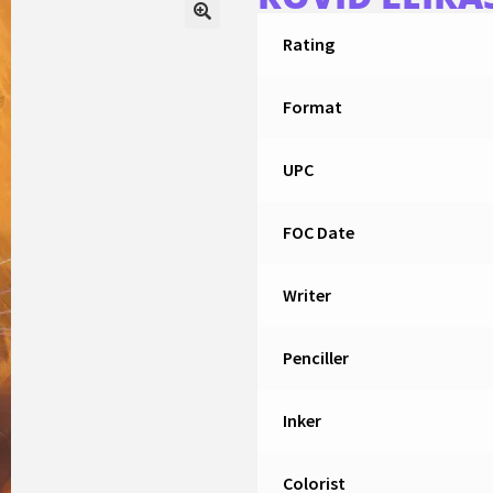
Rating
Format
UPC
FOC Date
Writer
Penciller
Inker
Colorist