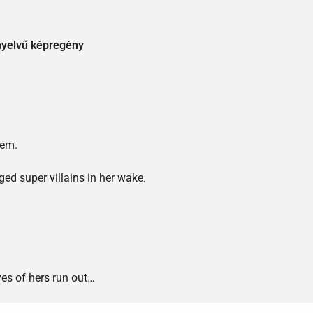
nyelvű képregény
hem.
nged super villains in her wake.
ives of hers run out…