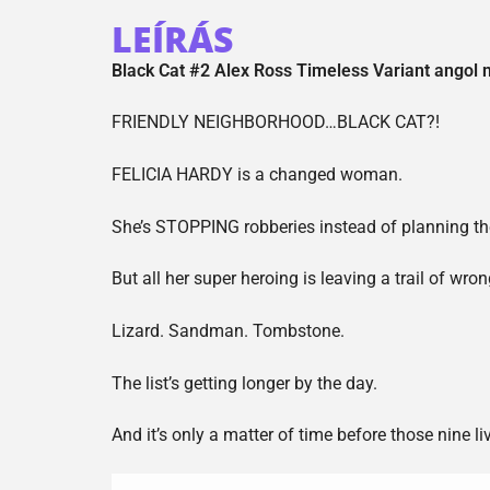
LEÍRÁS
Black Cat #2 Alex Ross Timeless Variant angol 
FRIENDLY NEIGHBORHOOD…BLACK CAT?!
FELICIA HARDY is a changed woman.
She’s STOPPING robberies instead of planning t
But all her super heroing is leaving a trail of wro
Lizard. Sandman. Tombstone.
The list’s getting longer by the day.
And it’s only a matter of time before those nine l