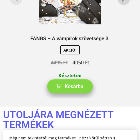
FANGS – A vámpírok szövetsége 3.
AKCIÓ!
4495
Ft
4050
Ft
Készleten
Kosárba
UTOLJÁRA MEGNÉZETT
TERMÉKEK
Még nem tekintettél meg terméket... nézz körül bátran :)