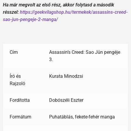
Ha már megvolt az első rész, akkor folytasd a második
résszel:
https://geekvilagshop.hu/termekek/assassins-creed-
sao-jun-pengeje-2-manga/
Cím
Assassin’s Creed: Sao Jün pengéje
3.
Író és
Kurata Minodzsi
Rajzoló
Fordította
Dobószéli Eszter
Formátum
Puhatáblás, fekete-fehér manga