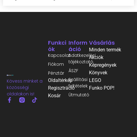
Funkci
Inform
Vásárlás
Ók
Áció
Minden termék
Kapcsolat
Adatkezelési
Akciók
tájékoztató
Fiókom
Képregények
ÁSZF
Könyvek
Pénztár
Szállítási
Oldaltérkép
LEGO
Kövess minket a
feltételek
közösségi
Regisztráció
Funko POP!
oldalakon is!
Útmutató
Kosár