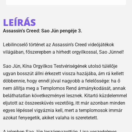
LEÍRÁS
Assassin’s Creed: Sao Jün pengéje 3.
Lebilincselő történet az Assassin’s Creed videójátékok
világában, főszerepben a hírhedt orgyilkossal, Sao Jünnel!
Sao Jün, Kína Orgyilkos Testvériségének utolsó túlélője
ugyan bosszút állni érkezett vissza hazájába, ám rá kellett
döbbennie, hogy ennél jóval nagyobb a felelőssége: ha ő
nem állítja meg a Templomos Rend ármánykodását, annak
beláthatatlan következményei lesznek. Kitartó küzdelemmel
eljutott az összeesküvés vezetőiig, itt már azonban minden
egyes lépéssel vigyáznia kell, mert a templomosok immár
azokat fenyegetik, akiket valaha is szeretetett.
A jelenben Sao Jün leszármazottján, Lisa veszedelmes