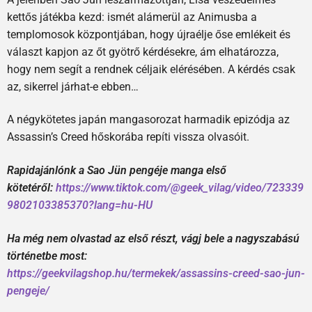
kettős játékba kezd: ismét alámerül az Animusba a
templomosok központjában, hogy újraélje őse emlékeit és
választ kapjon az őt gyötrő kérdésekre, ám elhatározza,
hogy nem segít a rendnek céljaik elérésében. A kérdés csak
az, sikerrel járhat-e ebben…
A négykötetes japán mangasorozat harmadik epizódja az
Assassin’s Creed hőskorába repíti vissza olvasóit.
Rapidajánlónk a Sao Jün pengéje manga első
kötetéről:
https://www.tiktok.com/@geek_vilag/video/723339
9802103385370?lang=hu-HU
Ha még nem olvastad az első részt, vágj bele a nagyszabású
történetbe most:
https://geekvilagshop.hu/termekek/assassins-creed-sao-jun-
pengeje/