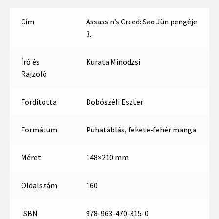
Cím
Assassin’s Creed: Sao Jün pengéje
3.
Író és
Kurata Minodzsi
Rajzoló
Fordította
Dobószéli Eszter
Formátum
Puhatáblás, fekete-fehér manga
Méret
148×210 mm
Oldalszám
160
ISBN
978-963-470-315-0