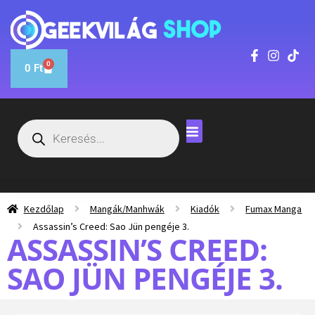
0
0
Ft
Kezdőlap
Mangák/Manhwák
Kiadók
Fumax Manga
Assassin’s Creed: Sao Jün pengéje 3.
ASSASSIN’S CREED:
SAO JÜN PENGÉJE 3.