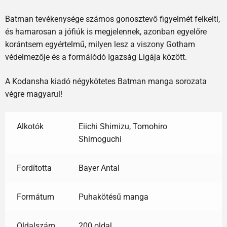
Batman tevékenysége számos gonosztevő figyelmét felkelti,
és hamarosan a jófiúk is megjelennek, azonban egyelőre
korántsem egyértelmű, milyen lesz a viszony Gotham
védelmezője és a formálódó Igazság Ligája között.
A Kodansha kiadó négykötetes Batman manga sorozata
végre magyarul!
Alkotók
Eiichi Shimizu, Tomohiro
Shimoguchi
Fordította
Bayer Antal
Formátum
Puhakötésű manga
Oldalszám
200 oldal