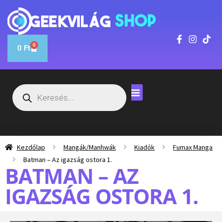
0
0
Ft
Kezdőlap
Mangák/Manhwák
Kiadók
Fumax Manga
Batman – Az igazság ostora 1.
BATMAN – AZ
IGAZSÁG OSTORA 1.