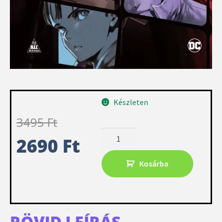
Készleten
3495
Ft
2690
Ft
Kosárba
RÖVID LEÍRÁS