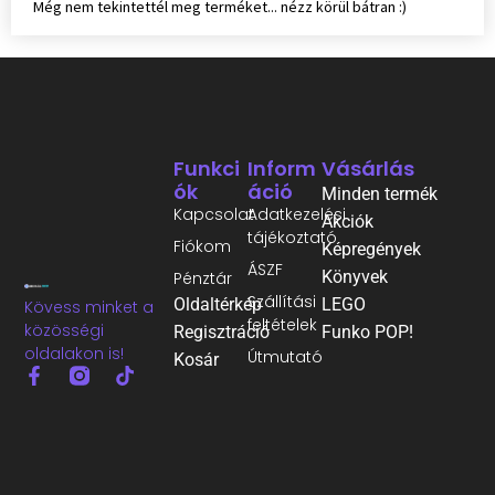
Még nem tekintettél meg terméket... nézz körül bátran :)
Funkci
Inform
Vásárlás
Ók
Áció
Minden termék
Kapcsolat
Adatkezelési
Akciók
tájékoztató
Fiókom
Képregények
ÁSZF
Könyvek
Pénztár
Szállítási
Oldaltérkép
LEGO
Kövess minket a
feltételek
közösségi
Regisztráció
Funko POP!
oldalakon is!
Útmutató
Kosár