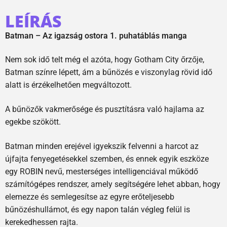
LEÍRÁS
Batman – Az igazság ostora 1. puhatáblás manga
Nem sok idő telt még el azóta, hogy Gotham City őrzője,
Batman színre lépett, ám a bűnözés e viszonylag rövid idő
alatt is érzékelhetően megváltozott.
A bűnözők vakmerősége és pusztításra való hajlama az
egekbe szökött.
Batman minden erejével igyekszik felvenni a harcot az
újfajta fenyegetésekkel szemben, és ennek egyik eszköze
egy ROBIN nevű, mesterséges intelligenciával működő
számítógépes rendszer, amely segítségére lehet abban, hogy
elemezze és semlegesítse az egyre erőteljesebb
bűnözéshullámot, és egy napon talán végleg felül is
kerekedhessen rajta.