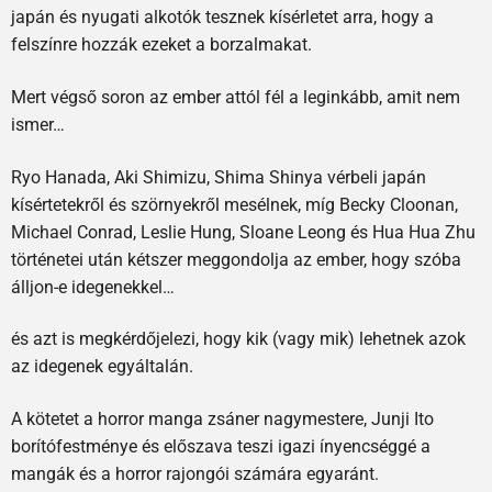
japán és nyugati alkotók tesznek kísérletet arra, hogy a
felszínre hozzák ezeket a borzalmakat.
Mert végső soron az ember attól fél a leginkább, amit nem
ismer…
Ryo Hanada, Aki Shimizu, Shima Shinya vérbeli japán
kísértetekről és szörnyekről mesélnek, míg Becky Cloonan,
Michael Conrad, Leslie Hung, Sloane Leong és Hua Hua Zhu
történetei után kétszer meggondolja az ember, hogy szóba
álljon-e idegenekkel…
és azt is megkérdőjelezi, hogy kik (vagy mik) lehetnek azok
az idegenek egyáltalán.
A kötetet a horror manga zsáner nagymestere, Junji Ito
borítófestménye és előszava teszi igazi ínyencséggé a
mangák és a horror rajongói számára egyaránt.