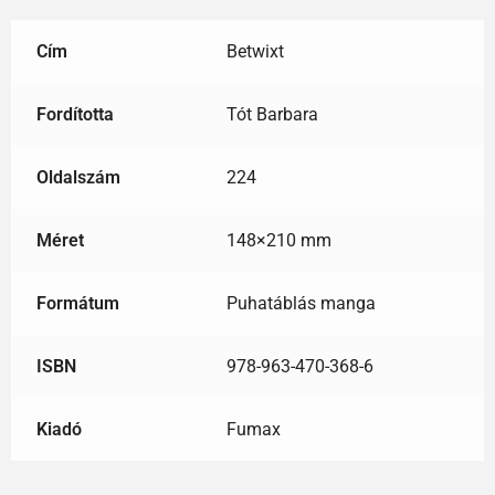
Cím
Betwixt
Fordította
Tót Barbara
Oldalszám
224
Méret
148×210 mm
Formátum
Puhatáblás manga
ISBN
978-963-470-368-6
Kiadó
Fumax