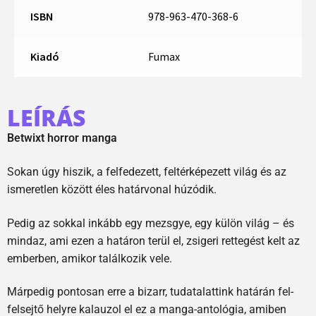
ISBN
978-963-470-368-6
Kiadó
Fumax
LEÍRÁS
Betwixt horror manga
Sokan úgy hiszik, a felfedezett, feltérképezett világ és az
ismeretlen között éles határvonal húzódik.
Pedig az sokkal inkább egy mezsgye, egy külön világ – és
mindaz, ami ezen a határon terül el, zsigeri rettegést kelt az
emberben, amikor találkozik vele.
Márpedig pontosan erre a bizarr, tudatalattink határán fel-
felsejtő helyre kalauzol el ez a manga-antológia, amiben