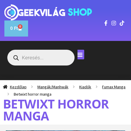
0
0
Ft
Kezdőlap
Mangák/Manhwák
Kiadók
Fumax Manga
Betwixt horror manga
BETWIXT HORROR
MANGA