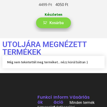
4495
Ft
4050
Ft
Készleten
Kosárba
UTOLJÁRA MEGNÉZETT
TERMÉKEK
Még nem tekintettél meg terméket... nézz körül bátran :)
Funkci
Inform
Vásárlás
Ók
Áció
Minden termék
Kapcsolat
Adatkezelési