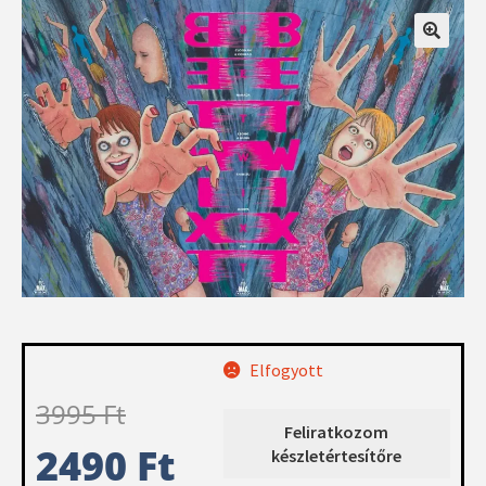
Elfogyott
3995
Ft
Feliratkozom
2490
Ft
készletértesítőre