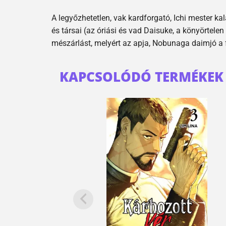
A legyőzhetetlen, vak kardforgató, Ichi mester ka
és társai (az óriási és vad Daisuke, a könyörtele
mészárlást, melyért az apja, Nobunaga daimjó a f
KAPCSOLÓDÓ TERMÉKEK