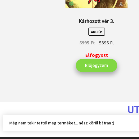
Kárhozott vér 3.
AKCIÓ!
5995
Ft
5395
Ft
Elfogyott
Előjegyzem
U
Még nem tekintettél meg terméket... nézz körül bátran :)