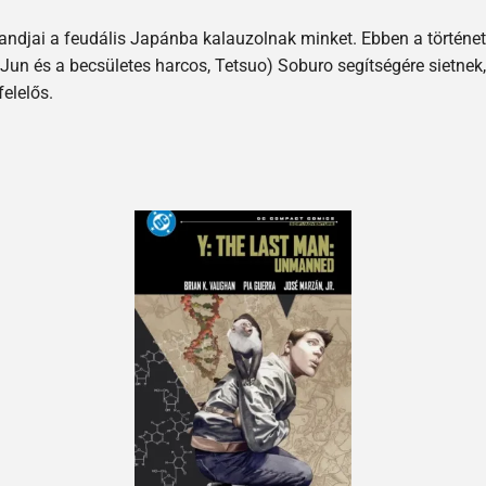
landjai a feudális Japánba kalauzolnak minket. Ebben a történetb
n Jun és a becsületes harcos, Tetsuo) Soburo segítségére sietnek
elelős.