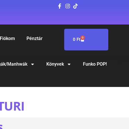
Fiókom
Pénztár
0
0
Ft
ák/Manhwák
Könyvek
Funko POP!
TURI
S