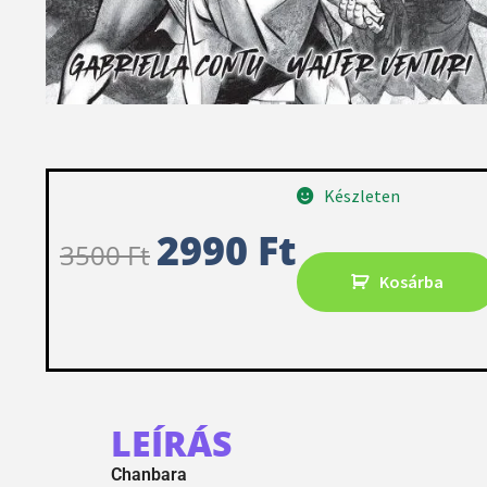
Készleten
2990
Ft
3500
Ft
Kosárba
LEÍRÁS
Chanbara