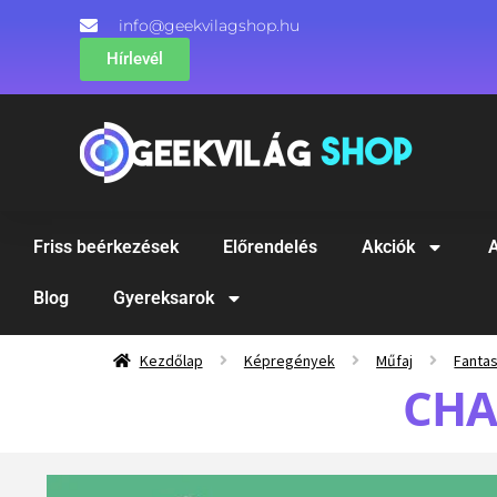
info@geekvilagshop.hu
Hírlevél
Friss beérkezések
Előrendelés
Akciók
A
Blog
Gyereksarok
Kezdőlap
Képregények
Műfaj
Fanta
CHA