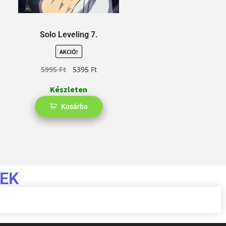
Solo Leveling 7.
S
AKCIÓ!
5995
Ft
5395
Ft
Készleten
Kosárba
EK