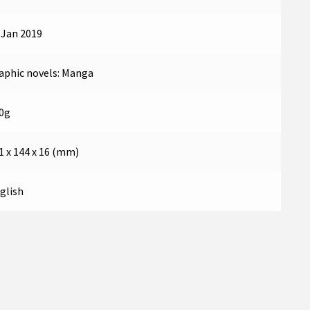
 Jan 2019
aphic novels: Manga
0g
1 x 144 x 16 (mm)
glish