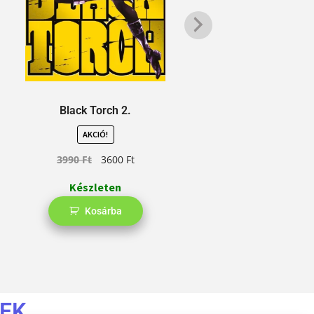
Black Torch 2.
FANGS – A
AKCIÓ!
3990
Ft
3600
Ft
Készleten
Kosárba
EK