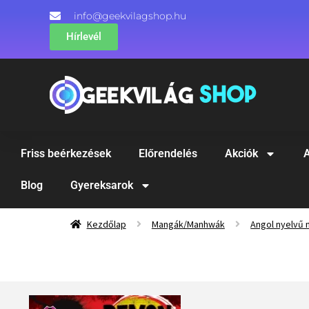
info@geekvilagshop.hu
Hírlevél
Friss beérkezések
Előrendelés
Akciók
A
Blog
Gyereksarok
Kezdőlap
Mangák/Manhwák
Angol nyelvű