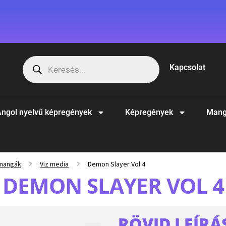
Kapcsolat
ngol nyelvű képregények
Képregények
Mang
 mangák
Viz media
Demon Slayer Vol 4
DEMON SLAYER VOL 4
RÖVID LEÍRÁ