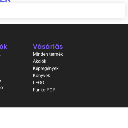
ók
Vásárlás
t
Minden termék
Akciók
Képregények
Könyvek
p
LEGO
ió
Funko POP!