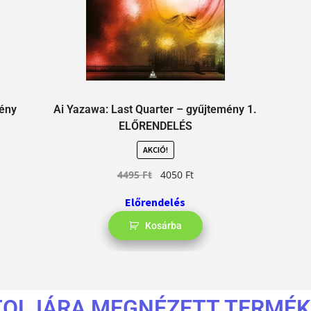
mény
Ai Yazawa: Last Quarter – gyűjtemény 1.
ELŐRENDELÉS
AKCIÓ!
4495
Ft
4050
Ft
Előrendelés
Kosárba
TOLJÁRA MEGNÉZETT TERMÉK