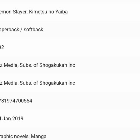
emon Slayer: Kimetsu no Yaiba
aperback / softback
92
iz Media, Subs. of Shogakukan Inc
iz Media, Subs. of Shogakukan Inc
781974700554
4 Jan 2019
raphic novels: Manga