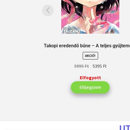
Takopi eredendő bűne – A teljes gyűjte
AKCIÓ!
5995
Ft
5395
Ft
Elfogyott
Előjegyzem
U