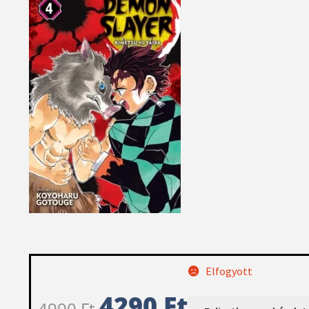
Elfogyott
4290
Ft
4990
Ft