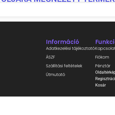
Információ
Funkci
Adatkezelési tájékoztató
Kapcsola
ÁSZF
Fiókom
Szállítási feltételek
Pénztár
Oldaltérké
Útmutató
Regisztrác
Kosár
©2026 Minden jog fenntartva