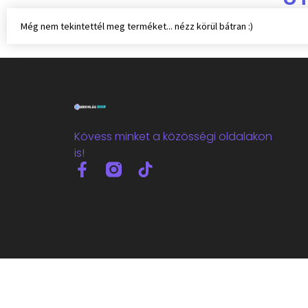
Még nem tekintettél meg terméket... nézz körül bátran :)
Kövess minket a közösségi oldalakon
is!