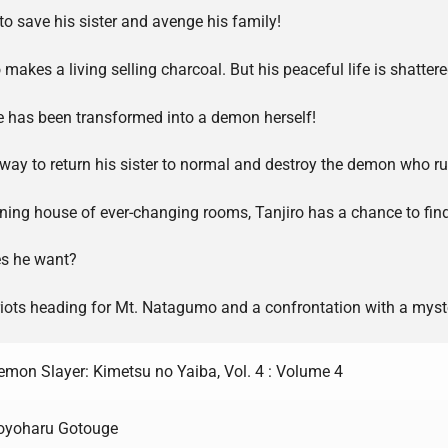
to save his sister and avenge his family!
akes a living selling charcoal. But his peaceful life is shatter
 she has been transformed into a demon herself!
 way to return his sister to normal and destroy the demon who rui
ening house of ever-changing rooms, Tanjiro has a chance to find
es he want?
riots heading for Mt. Natagumo and a confrontation with a myste
emon Slayer: Kimetsu no Yaiba, Vol. 4 : Volume 4
oyoharu Gotouge