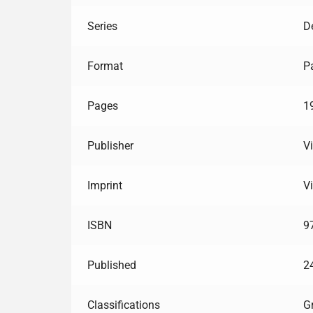
Series
D
Format
P
Pages
1
Publisher
V
Imprint
V
ISBN
9
Published
2
Classifications
G