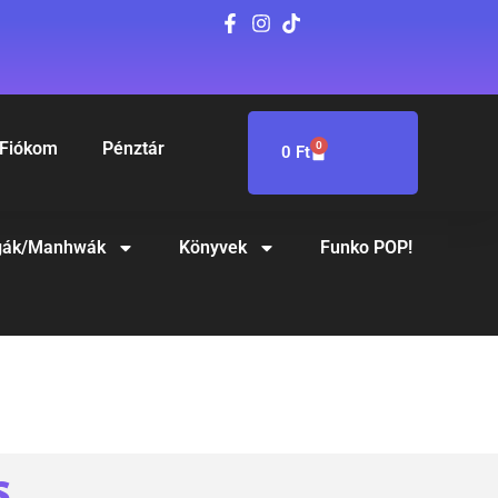
Fiókom
Pénztár
0
0
Ft
ák/Manhwák
Könyvek
Funko POP!
S