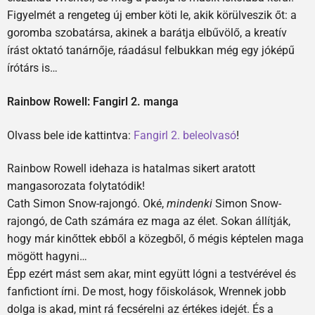
Figyelmét a rengeteg új ember köti le, akik körülveszik őt: a
goromba szobatársa, akinek a barátja elbűvölő, a kreatív
írást oktató tanárnője, ráadásul felbukkan még egy jóképű
írótárs is…
Rainbow Rowell: Fangirl 2. manga
Olvass bele ide kattintva:
Fangirl 2. beleolvasó
!
Rainbow Rowell idehaza is hatalmas sikert aratott
mangasorozata folytatódik!
Cath Simon Snow-rajongó. Oké,
mindenki
Simon Snow-
rajongó, de Cath számára ez maga az élet. Sokan állítják,
hogy már kinőttek ebből a közegből, ő mégis képtelen maga
mögött hagyni…
Épp ezért mást sem akar, mint együtt lógni a testvérével és
fanfictiont írni. De most, hogy főiskolások, Wrennek jobb
dolga is akad, mint rá fecsérelni az értékes idejét. És a