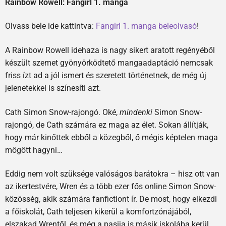
Rainbow Rowell: Fangirl 1. manga
Olvass bele ide kattintva:
Fangirl 1. manga beleolvasó
!
A Rainbow Rowell idehaza is nagy sikert aratott regényéből
készült szemet gyönyörködtető mangaadaptáció nemcsak
friss ízt ad a jól ismert és szeretett történetnek, de még új
jelenetekkel is színesíti azt.
Cath Simon Snow-rajongó. Oké,
mindenki
Simon Snow-
rajongó, de Cath számára ez maga az élet. Sokan állítják,
hogy már kinőttek ebből a közegből, ő mégis képtelen maga
mögött hagyni…
Eddig nem volt szüksége valóságos barátokra – hisz ott van
az ikertestvére, Wren és a több ezer fős online Simon Snow-
közösség, akik számára fanfictiont ír. De most, hogy elkezdi
a főiskolát, Cath teljesen kikerül a komfortzónájából,
elszakad Wrentől, és még a pasija is másik iskolába kerül.