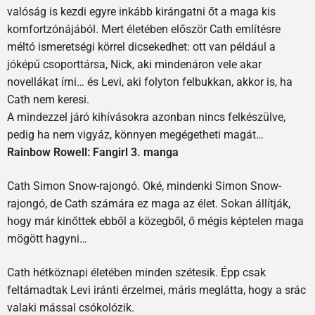
valóság is kezdi egyre inkább kirángatni őt a maga kis
komfort­zónájából. Mert életében először Cath említésre
méltó ismeretségi körrel dicsekedhet: ott van például a
jóképű csoporttársa, Nick, aki mindenáron vele akar
novellákat írni… és Levi, aki folyton felbukkan, akkor is, ha
Cath nem keresi.
A mindezzel járó kihívásokra azonban nincs felkészülve,
pedig ha nem vigyáz, könnyen megégetheti magát…
Rainbow Rowell: Fangirl 3. manga
Cath Simon Snow-rajongó. Oké, mindenki Simon Snow-
rajongó, de Cath számára ez maga az élet. Sokan állítják,
hogy már kinőttek ebből a közegből, ő mégis képtelen maga
mögött hagyni…
Cath hétköznapi életében minden szétesik. Épp csak
feltámadtak Levi iránti érzelmei, máris meglátta, hogy a srác
valaki mással csókolózik.