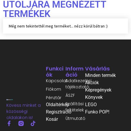
UTOLJÁRA MEGNÉZETT
TERMÉKEK
Még nem tekintettél meg terméket... nézz körül bátran :)
Funkci
Inform
Vásárlás
Ók
Áció
Minden termék
Kapcsolat
Adatkezelési
Akciók
tájékoztató
Fiókom
Képregények
ÁSZF
Könyvek
Pénztár
Szállítási
Oldaltérkép
LEGO
Kövess minket a
feltételek
közösségi
Regisztráció
Funko POP!
oldalakon is!
Útmutató
Kosár