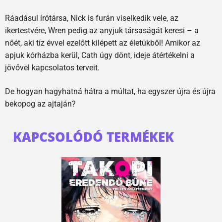
Ráadásul írótársa, Nick is furán viselkedik vele, az
ikertestvére, Wren pedig az anyjuk társaságát keresi – a
nőét, aki tíz évvel ezelőtt kilépett az életükből! Amikor az
apjuk kórházba kerül, Cath úgy dönt, ideje átértékelni a
jövővel kapcsolatos terveit.
De hogyan hagyhatná hátra a múltat, ha egyszer újra és újra
bekopog az ajtaján?
KAPCSOLÓDÓ TERMÉKEK