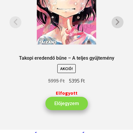
Takopi eredendő bűne – A teljes gyűjtemény
AKCIÓ!
5995
Ft
5395
Ft
Elfogyott
Előjegyzem