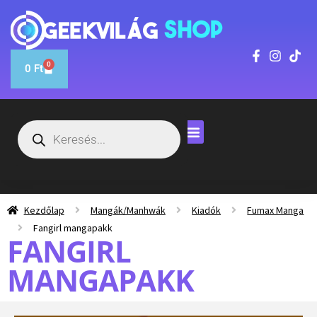
0
0
Ft
Kezdőlap
Mangák/Manhwák
Kiadók
Fumax Manga
Fangirl mangapakk
FANGIRL
MANGAPAKK