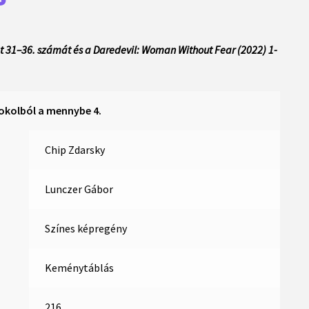
at 31–36. számát és a Daredevil: Woman Without Fear (2022) 1-
Pokolból a mennybe 4.
Chip Zdarsky
Lunczer Gábor
Színes képregény
Keménytáblás
216