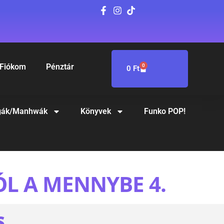
Fiókom
Pénztár
0
0
Ft
ák/Manhwák
Könyvek
Funko POP!
ÓL A MENNYBE 4.
S