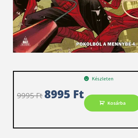
Készleten
8995
Ft
9995
Ft
Kosárba