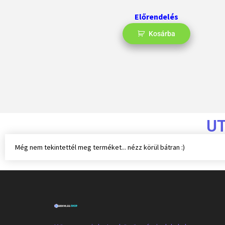
Előrendelés
Kosárba
U
Még nem tekintettél meg terméket... nézz körül bátran :)