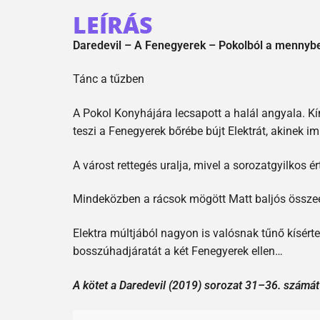
LEÍRÁS
Daredevil – A Fenegyerek – Pokolból a mennyb
Tánc a tűzben
A Pokol Konyhájára lecsapott a halál angyala. Kí
teszi a Fenegyerek bőrébe bújt Elektrát, akinek im
A várost rettegés uralja, mivel a sorozatgyilkos 
Mindeközben a rácsok mögött Matt baljós összees
Elektra múltjából nagyon is valósnak tűnő kísért
bosszúhadjáratát a két Fenegyerek ellen…
A kötet a Daredevil (2019) sorozat 31–36. számát