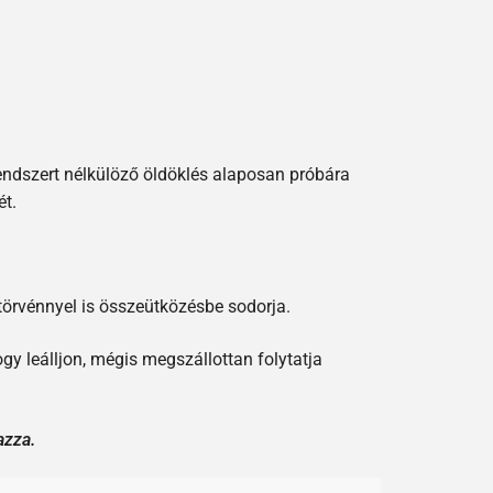
rendszert nélkülöző öldöklés alaposan próbára
ét.
örvénnyel is összeütközésbe sodorja.
gy leálljon, mégis megszállottan folytatja
azza.