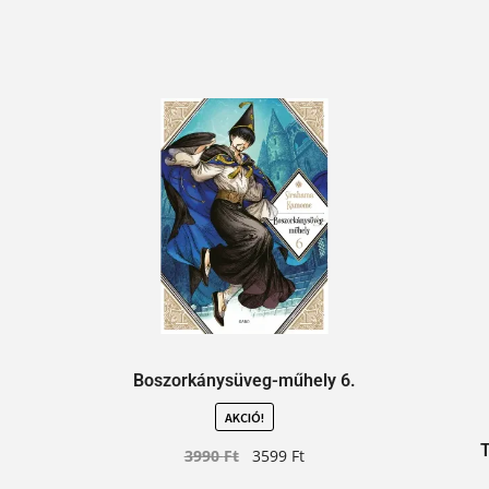
Boszorkánysüveg-műhely 6.
AKCIÓ!
T
3990
Ft
3599
Ft