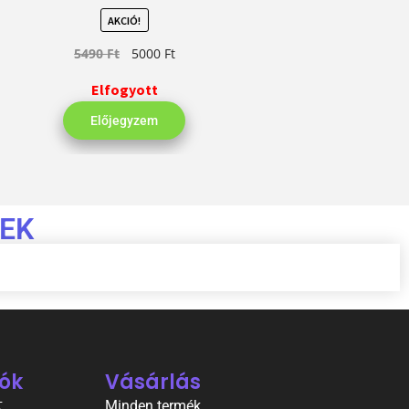
AKCIÓ!
5490
Ft
5000
Ft
Elfogyott
Előjegyzem
EK
ók
Vásárlás
t
Minden termék