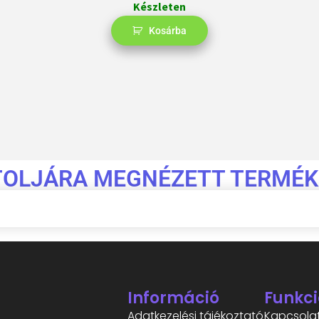
Készleten
Kosárba
TOLJÁRA MEGNÉZETT TERMÉK
Információ
Funkci
Adatkezelési tájékoztató
Kapcsola