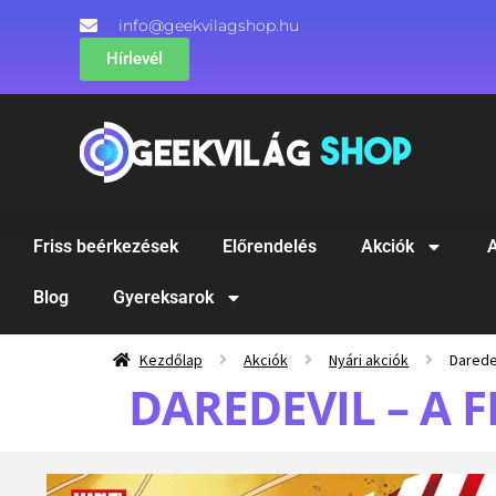
info@geekvilagshop.hu
Hírlevél
Friss beérkezések
Előrendelés
Akciók
A
Blog
Gyereksarok
Kezdőlap
Akciók
Nyári akciók
Darede
DAREDEVIL – A 