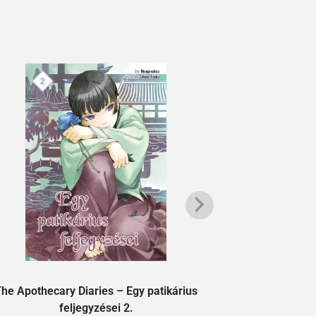
he Apothecary Diaries – Egy patikárius
A démo
feljegyzései 2.