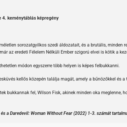
e 4. keménytáblás képregény
méletlen sorozatgyilkos szedi áldozatait, és a brutális, minden 
már az eredeti Félelem Nélküli Ember szigorú elvei is kötik a kez
érthetetlen módon egyszerre több helyen is képes felbukkanni.
küvés kellős közepén találja magát, amely a bűnözőkkel és a t
etek bukkannak fel, Wilson Fisk, akinek minden oka meglenne, ho
 és a Daredevil: Woman Without Fear (2022) 1-3. számát tartalm