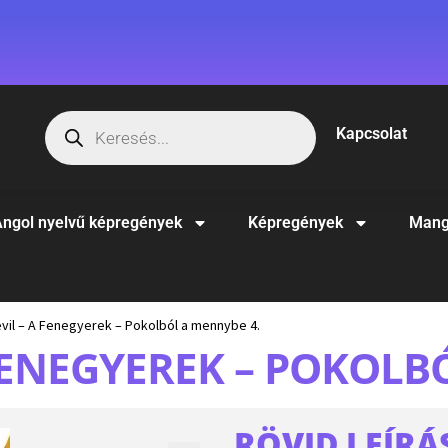
Kapcsolat
ngol nyelvű képregények
Képregények
Mang
vil – A Fenegyerek – Pokolból a mennybe 4.
FENEGYEREK – POKOLB
RÖVID LEÍRÁ