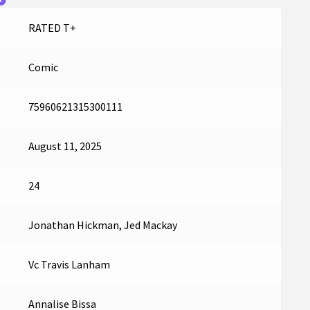
RATED T+
Comic
75960621315300111
August 11, 2025
24
Jonathan Hickman, Jed Mackay
Vc Travis Lanham
Annalise Bissa