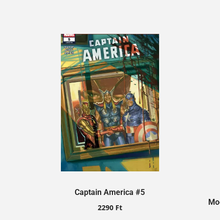
Captain America #5
Moo
2290
Ft