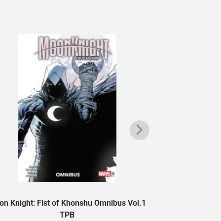
All-
n Knight: Fist of Khonshu Omnibus Vol.1
TPB