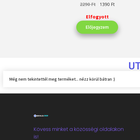
2290
Ft
1390
Ft
Elfogyott
Előjegyzem
U
Még nem tekintettél meg terméket... nézz körül bátran :)
Kövess minket a közösségi oldalakon
is!