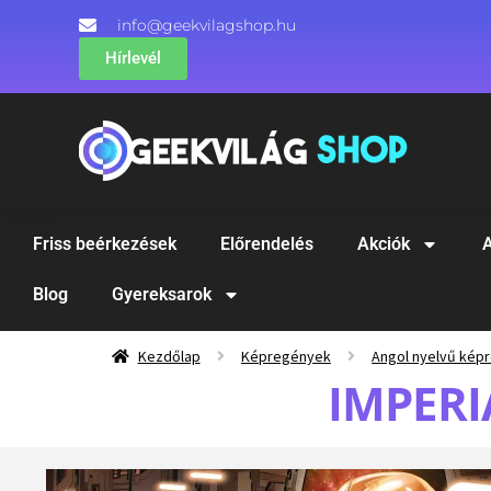
info@geekvilagshop.hu
Hírlevél
Friss beérkezések
Előrendelés
Akciók
A
Blog
Gyereksarok
Kezdőlap
Képregények
Angol nyelvű kép
IMPERI