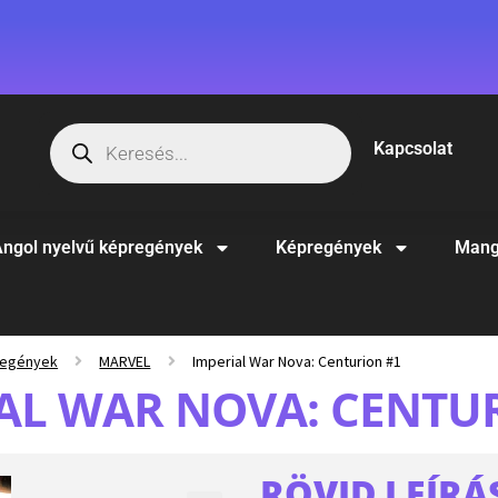
Kapcsolat
ngol nyelvű képregények
Képregények
Mang
regények
MARVEL
Imperial War Nova: Centurion #1
AL WAR NOVA: CENTU
RÖVID LEÍRÁ