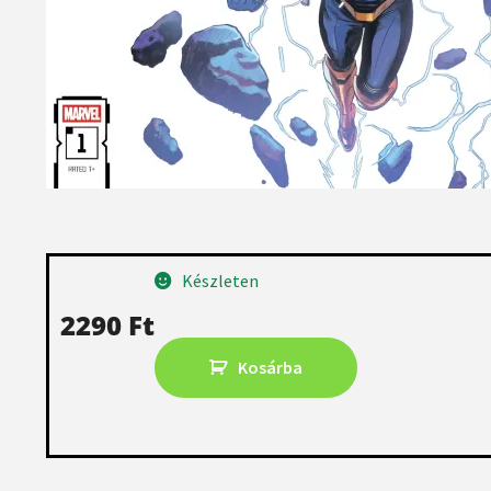
Készleten
2290
Ft
Kosárba