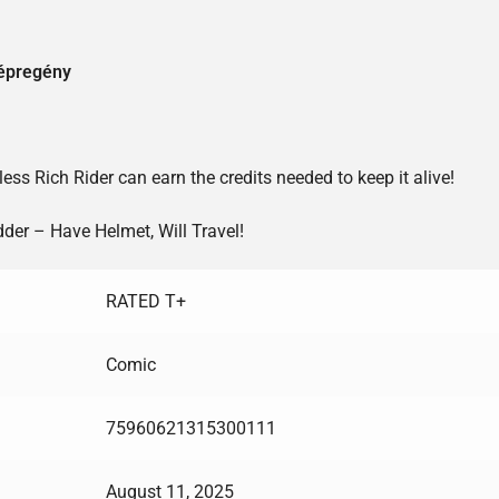
képregény
ss Rich Rider can earn the credits needed to keep it alive!
dder – Have Helmet, Will Travel!
RATED T+
Comic
75960621315300111
August 11, 2025