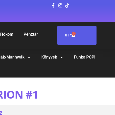
Fiókom
Pénztár
0
0
Ft
ák/Manhwák
Könyvek
Funko POP!
RION #1
S