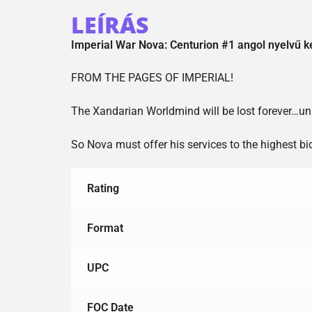
LEÍRÁS
Imperial War Nova: Centurion #1 angol nyelvű 
FROM THE PAGES OF IMPERIAL!
The Xandarian Worldmind will be lost forever…unle
So Nova must offer his services to the highest bi
Rating
Format
UPC
FOC Date