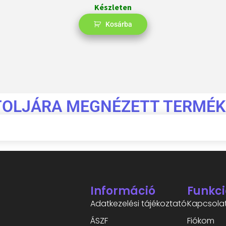
Készleten
Kosárba
TOLJÁRA MEGNÉZETT TERMÉK
Információ
Funkci
Adatkezelési tájékoztató
Kapcsola
ÁSZF
Fiókom