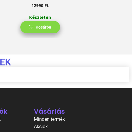
12990
Ft
Készleten
Kosárba
EK
ók
Vásárlás
t
Minden termék
Akciók