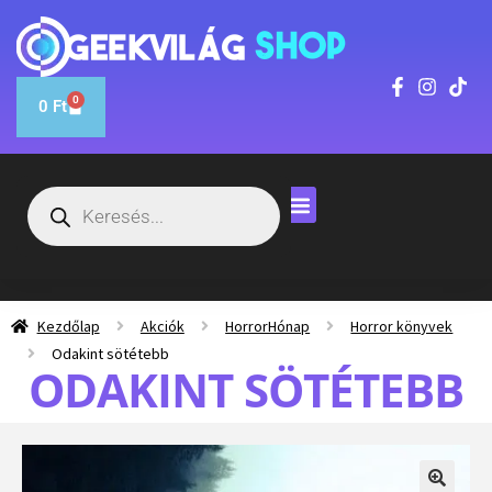
0
0
Ft
Kezdőlap
Akciók
HorrorHónap
Horror könyvek
Odakint sötétebb
ODAKINT SÖTÉTEBB