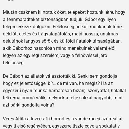
Miután csaknem kiirtottuk őket, telepeket hoztunk létre, hogy
a fennmaradtakat biztonságban tudjuk. Gábor egy ilyen
telepre érkezik dolgozni. Felelősség nélküli munkának tűnik:
délelőtt etetés és trágyalapátolás, majd hosszú, unalmas
délutánok langyos sörök és külföldi fiatalok társaságában,
akik Gáborhoz hasonlóan mind menekülnek valami elől,
legyen az egy régi szerelem, vagy a felnövéssel járó
felelősség.
De Gábort az állatok választották ki. Senki sem gondolja,
hogy ez jelentőséggel bír… de mi van, ha mégis? Ha az
egyszerű nyári munka hamarosan bizarr, iszonyattal, halállal
teli rémálommá válik, melynek a tétje sokkal nagyobb, mint
azt bárki gondolta volna?
Veres Attila a lovecrafti horrort és a vandermeeri szürreáliát
vegyíti első regényében, egyszerre tisztelegve a spekulatív