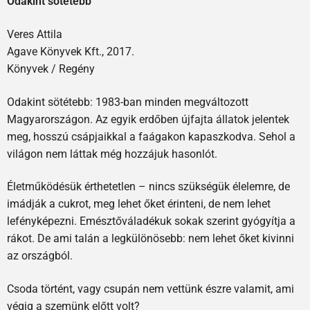
Odakint sötétebb
Veres Attila
Agave Könyvek Kft., 2017.
Könyvek / Regény
Odakint sötétebb: 1983-ban minden megváltozott
Magyarországon. Az egyik erdőben újfajta állatok jelentek
meg, hosszú csápjaikkal a faágakon kapaszkodva. Sehol a
világon nem láttak még hozzájuk hasonlót.
Életműködésük érthetetlen – nincs szükségük élelemre, de
imádják a cukrot, meg lehet őket érinteni, de nem lehet
lefényképezni. Emésztőváladékuk sokak szerint gyógyítja a
rákot. De ami talán a legkülönösebb: nem lehet őket kivinni
az országból.
Csoda történt, vagy csupán nem vettünk észre valamit, ami
végig a szemünk előtt volt?