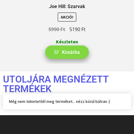
Joe Hill: Szarvak
AKCIÓ!
5990
Ft
5190
Ft
Készleten
Kosárba
UTOLJÁRA MEGNÉZETT
TERMÉKEK
Még nem tekintettél meg terméket... nézz körül bátran :)