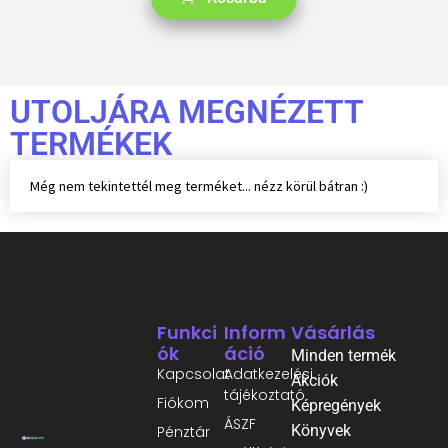
UTOLJÁRA MEGNÉZETT
TERMÉKEK
Még nem tekintettél meg terméket... nézz körül bátran :)
Funkci
Inform
Vásárlás
Ók
Áció
Minden termék
Kapcsolat
Adatkezelési
Akciók
tájékoztató
Fiókom
Képregények
ÁSZF
Könyvek
Pénztár