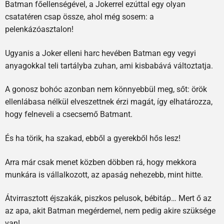
Batman főellenségével, a Jokerrel ezúttal egy olyan
csatatéren csap össze, ahol még sosem: a
pelenkázóasztalon!
Ugyanis a Joker elleni harc hevében Batman egy vegyi
anyagokkal teli tartályba zuhan, ami kisbabává változtatja.
A gonosz bohóc azonban nem könnyebbül meg, sőt: örök
ellenlábasa nélkül elveszettnek érzi magát, így elhatározza,
hogy felneveli a csecsemő Batmant.
És ha törik, ha szakad, ebből a gyerekből hős lesz!
Arra már csak menet közben döbben rá, hogy mekkora
munkára is vállalkozott, az apaság nehezebb, mint hitte.
Átvirrasztott éjszakák, piszkos pelusok, bébitáp… Mert ő az
az apa, akit Batman megérdemel, nem pedig akire szüksége
van!