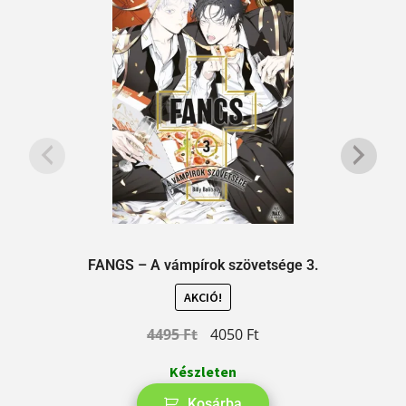
FANGS – A vámpírok szövetsége 3.
AKCIÓ!
4495
Ft
4050
Ft
Készleten
Kosárba