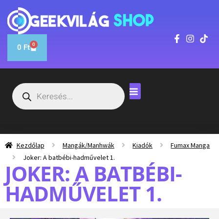
0
0
Ft
Kezdőlap
Mangák/Manhwák
Kiadók
Fumax Manga
Joker: A batbébi-hadművelet 1.
JOKER: A BATBÉBI-
HADMŰVELET 1.