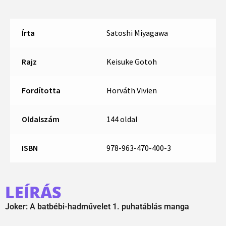
Írta
Satoshi Miyagawa
Rajz
Keisuke Gotoh
Fordította
Horváth Vivien
Oldalszám
144 oldal
ISBN
978-963-470-400-3
LEÍRÁS
Joker: A batbébi-hadművelet 1. puhatáblás manga