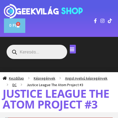
0
0
Ft
Kezdőlap
Képregények
Angol nyelvű képregények
DC
Justice League The Atom Project #3
JUSTICE LEAGUE THE
ATOM PROJECT #3