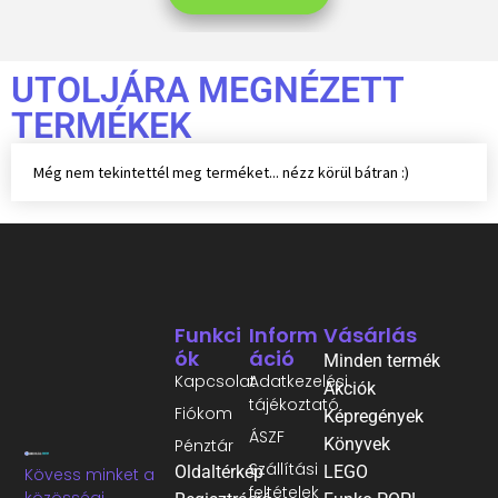
UTOLJÁRA MEGNÉZETT
TERMÉKEK
Még nem tekintettél meg terméket... nézz körül bátran :)
Funkci
Inform
Vásárlás
Ók
Áció
Minden termék
Kapcsolat
Adatkezelési
Akciók
tájékoztató
Fiókom
Képregények
ÁSZF
Könyvek
Pénztár
Szállítási
Oldaltérkép
LEGO
Kövess minket a
feltételek
közösségi