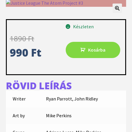
Készleten
1890
Ft
990
Ft
Kosárba
RÖVID LEÍRÁS
Writer
Ryan Parrott, John Ridley
Art by
Mike Perkins