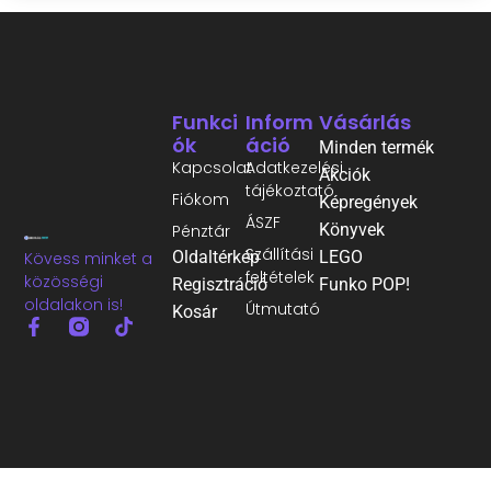
Funkci
Inform
Vásárlás
Ók
Áció
Minden termék
Kapcsolat
Adatkezelési
Akciók
tájékoztató
Fiókom
Képregények
ÁSZF
Könyvek
Pénztár
Szállítási
Oldaltérkép
LEGO
Kövess minket a
feltételek
közösségi
Regisztráció
Funko POP!
oldalakon is!
Útmutató
Kosár