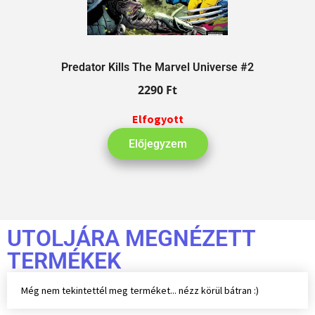
Predator Kills The Marvel Universe #2
2290
Ft
Elfogyott
Előjegyzem
UTOLJÁRA MEGNÉZETT
TERMÉKEK
Még nem tekintettél meg terméket... nézz körül bátran :)