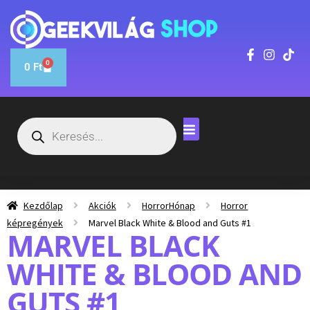
0
0
Ft
Kezdőlap
Akciók
HorrorHónap
Horror
képregények
Marvel Black White & Blood and Guts #1
MARVEL BLACK
WHITE & BLOOD AND
GUTS #1