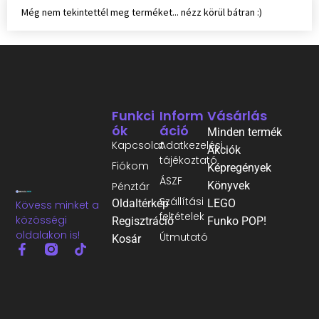
Még nem tekintettél meg terméket... nézz körül bátran :)
Funkci
Inform
Vásárlás
Ók
Áció
Minden termék
Kapcsolat
Adatkezelési
Akciók
tájékoztató
Fiókom
Képregények
ÁSZF
Könyvek
Pénztár
Szállítási
Oldaltérkép
LEGO
Kövess minket a
feltételek
közösségi
Regisztráció
Funko POP!
oldalakon is!
Útmutató
Kosár