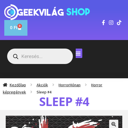
0
0
Ft
Kezdőlap
Akciók
HorrorHónap
Horror
képregények
Sleep #4
SLEEP #4