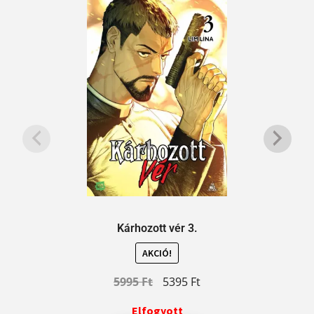
Kárhozott vér 3.
AKCIÓ!
5995
Ft
5395
Ft
Elfogyott