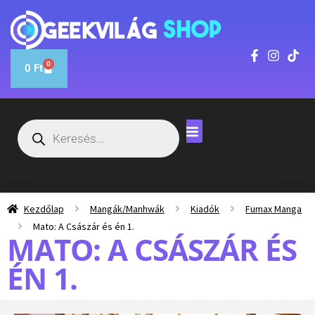
0
0
Ft
Kezdőlap
Mangák/Manhwák
Kiadók
Fumax Manga
Mato: A Császár és én 1.
MATO: A CSÁSZÁR ÉS
ÉN 1.