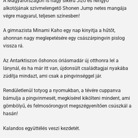
A Magyarországon is nagy sikerű Jizo és Ningyo
alkotójának szívmelengető Shonen Jump netes mangája
végre magyarul, teljesen színesben!
A gimnazista Minami Kaho egy nap kinyitja a hűtőt,
ahonnan nagy meglepetésére egy császárpingvin pislog
vissza rá.
Az Antarktiszon őshonos óriásmadár új otthonra lel a
lánynál, és ha már itt van, újdonsült családtagjai nyakába
zúdítja mindazt, ami csak a pingvinséggel jár.
Rendületlenül totyog a nyomukban, a tévére cuppanva
bámulja a pingvinmesét, megkísérel kikölteni mindent, ami
gömbölyű, és felmosórongyot megszégyenítően csúszkál a
hasán!
Kalandos együttélés veszi kezdetét.