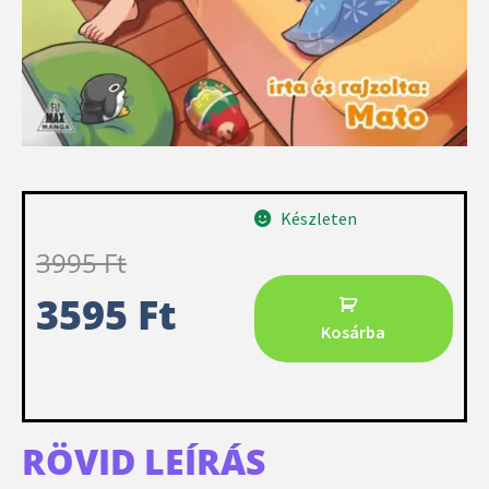
Készleten
3995
Ft
3595
Ft
Kosárba
RÖVID LEÍRÁS