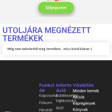
Előjegyzem
UTOLJÁRA MEGNÉZETT
TERMÉKEK
Még nem tekintettél meg terméket... nézz körül bátran :)
Funkci
Inform
Vásárlás
Ók
Áció
Minden termék
Kapcsolat
Adatkezelési
Akciók
tájékoztató
Fiókom
Képregények
ÁSZF
Könyvek
Pénztár