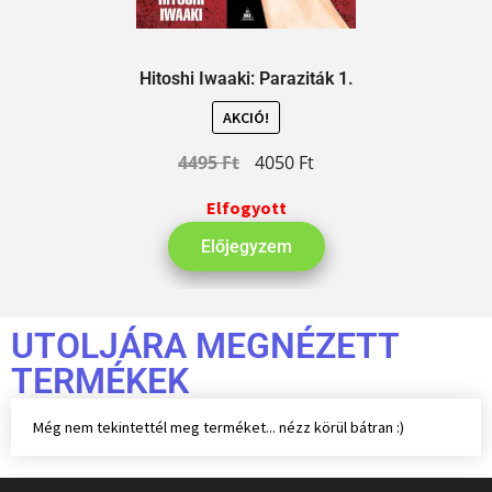
Hitoshi Iwaaki: Paraziták 1.
AKCIÓ!
4495
Ft
4050
Ft
Elfogyott
Előjegyzem
UTOLJÁRA MEGNÉZETT
TERMÉKEK
Még nem tekintettél meg terméket... nézz körül bátran :)