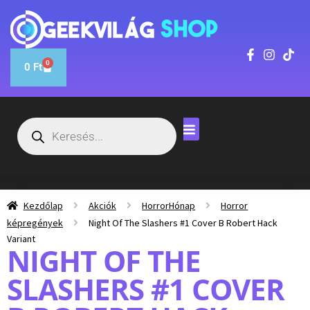
0
0
Ft
Kezdőlap
Akciók
HorrorHónap
Horror
képregények
Night Of The Slashers #1 Cover B Robert Hack
Variant
NIGHT OF THE
SLASHERS #1 COVER