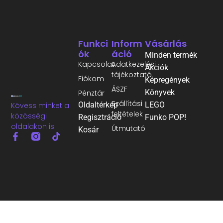
Funkci
Inform
Vásárlás
Ók
Áció
Minden termék
Kapcsolat
Adatkezelési
Akciók
tájékoztató
Fiókom
Képregények
ÁSZF
Könyvek
Pénztár
Szállítási
Oldaltérkép
LEGO
Kövess minket a
feltételek
közösségi
Regisztráció
Funko POP!
oldalakon is!
Útmutató
Kosár