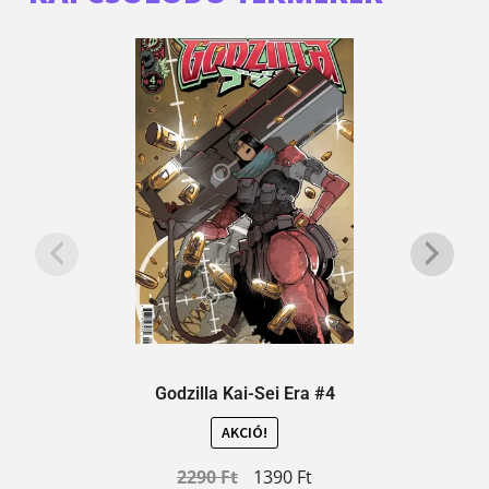
Godzilla Kai-Sei Era #4
AKCIÓ!
2290
Ft
1390
Ft