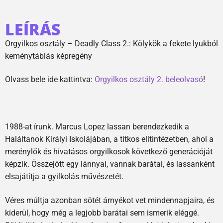
LEÍRÁS
Orgyilkos osztály – Deadly Class 2.: Kölykök a fekete lyukból
keménytáblás képregény
Olvass bele ide kattintva:
Orgyilkos osztály 2. beleolvasó
!
1988-at írunk. Marcus Lopez lassan berendezkedik a
Haláltanok Királyi Iskolájában, a titkos elitintézetben, ahol a
merénylők és hivatásos orgyilkosok következő generációját
képzik. Összejött egy lánnyal, vannak barátai, és lassanként
elsajátítja a gyilkolás művészetét.
Véres múltja azonban sötét árnyékot vet mindennapjaira, és
kiderül, hogy még a legjobb barátai sem ismerik eléggé.