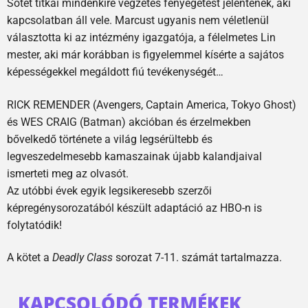
Sötét titkai mindenkire végzetes fenyegetést jelentenek, aki
kapcsolatban áll vele. Marcust ugyanis nem véletlenül
választotta ki az intézmény igazgatója, a félelmetes Lin
mester, aki már korábban is figyelemmel kísérte a sajátos
képességekkel megáldott fiú tevékenységét…
RICK REMENDER (Avengers, Captain America, Tokyo Ghost)
és WES CRAIG (Batman) akcióban és érzelmekben
bővelkedő története a világ legsérültebb és
legveszedelmesebb kamaszainak újabb kalandjaival
ismerteti meg az olvasót.
Az utóbbi évek egyik legsikeresebb szerzői
képregénysorozatából készült adaptáció az HBO-n is
folytatódik!
A kötet a
Deadly Class
sorozat 7-11. számát tartalmazza.
KAPCSOLÓDÓ TERMÉKEK