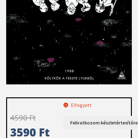
Elfogyott
4590
Ft
3590
Ft