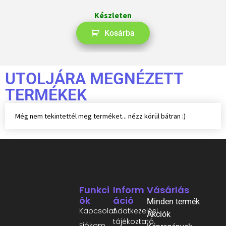
Készleten
Kosárba
UTOLJÁRA MEGNÉZETT
TERMÉKEK
Még nem tekintettél meg terméket... nézz körül bátran :)
Funkci
Inform
Vásárlás
Ók
Áció
Minden termék
Kapcsolat
Adatkezelési
Akciók
tájékoztató
Fiókom