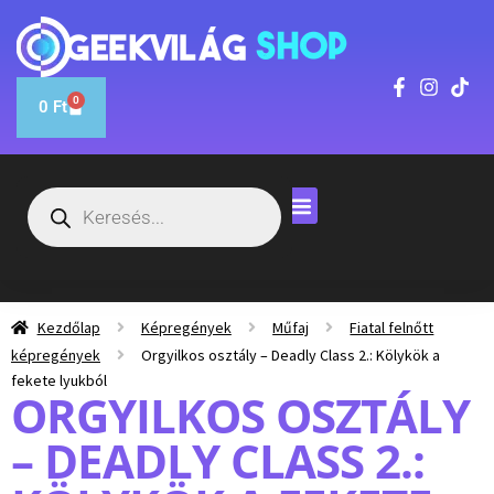
0
0
Ft
Kezdőlap
Képregények
Műfaj
Fiatal felnőtt
képregények
Orgyilkos osztály – Deadly Class 2.: Kölykök a
fekete lyukból
ORGYILKOS OSZTÁLY
– DEADLY CLASS 2.: