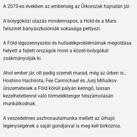
A 2070-es években az emberiség az Űrkorszak hajnalán jár.
A bolygóközi utazás mindennapos, a Hold és a Mars
felszínét bányászkolóniák sokasága pettyezi.
A Föld légszennyezési és hulladékproblémáinak megoldása
helyett a fejlett országok most a közeli bolygókat
zsákmányolják ki.
Ahol ember jár, ott pedig szemét marad, még az űrben is…
Hoshino Hachirota, Fee Carmichael és Jurij Mihalkov
űrszemetesek a Föld körüli pályán keringő, lassan
kezelhetetlenné váló törmeléktenger felszámolásán
munkálkodnak.
A veszedelmes asztronautamunka mellett az űrhajó
legénységének a saját gondjaival is meg kell birkóznia.