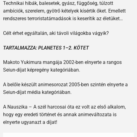
Technikai hibák, balesetek, gyász, függőség, túlzott
ambíciók, szerelem, gyötrő kételyek kísértik őket. Emellett
rendszeres terroristatámadások is keserítik az életüket…
Célt érhet egyáltalán, aki távoli világokba vágyik?
TARTALMAZZA: PLANETES 1–2. KÖTET
Makoto Yukimura mangája 2002-ben elnyerte a rangos
Seiun-díjat képregény kategóriában.
A belőle készült animesorozat 2005-ben szintén elnyerte a
Seiun-díjat média kategóriában.
A Nauszika – A szél harcosai óta ez volt az első alkalom,
hogy egy eredeti történet és annak animeváltozata is
elnyerte ugyanazt a díjat!