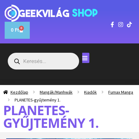
0
0
Ft
Kezdőlap
Mangák/Manhwák
Kiadók
Fumax Manga
PLANETES-gyűjtemény 1.
PLANETES-
GYŰJTEMÉNY 1.