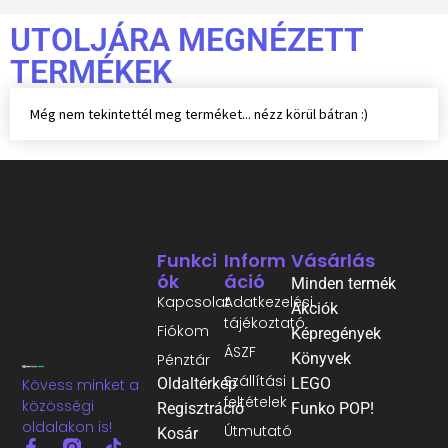
UTOLJÁRA MEGNÉZETT
TERMÉKEK
Még nem tekintettél meg terméket... nézz körül bátran :)
Funkci
Inform
Vásárlás
Ók
Áció
Minden termék
Kapcsolat
Adatkezelési
Akciók
tájékoztató
Fiókom
Képregények
ÁSZF
Könyvek
Pénztár
Szállítási
Oldaltérkép
LEGO
Kövess minket a
feltételek
közösségi
Regisztráció
Funko POP!
oldalakon is!
Útmutató
Kosár