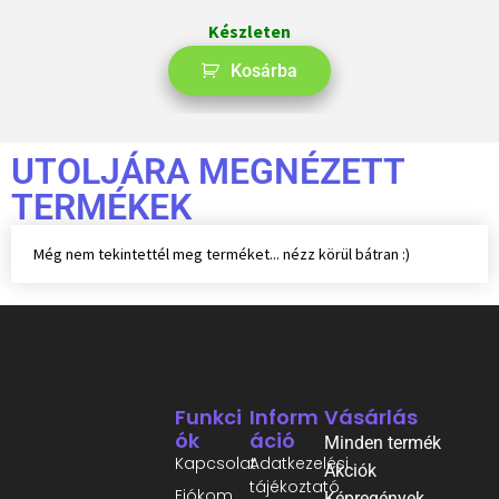
Készleten
Kosárba
UTOLJÁRA MEGNÉZETT
TERMÉKEK
Még nem tekintettél meg terméket... nézz körül bátran :)
Funkci
Inform
Vásárlás
Ók
Áció
Minden termék
Kapcsolat
Adatkezelési
Akciók
tájékoztató
Fiókom
Képregények