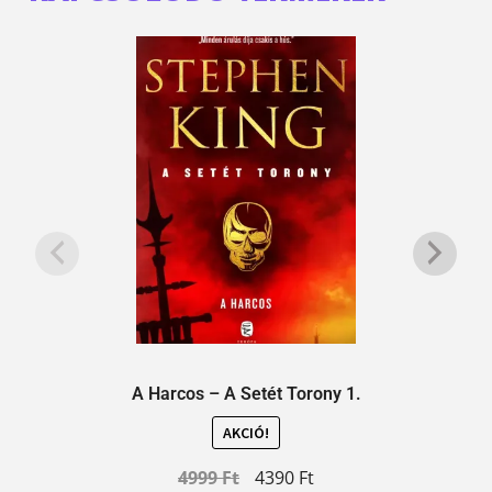
A Harcos – A Setét Torony 1.
AKCIÓ!
4999
Ft
4390
Ft