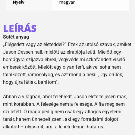
Nyelv
magyar
LEÍRÁS
Sötét anyag
„Elégedett vagy az életeddel?” Ezek az utolsó szavak, amiket
Jason Dessen hall, mielőtt az elrablója leüti. Mielőtt egy
hordágyra szíjazva ébred, vegyvédelmi szkafandert viselő
emberek között. Mielőtt egy olyan férfi, akivel soha nem
találkozott, rámosolyog, és azt mondja neki: „Úgy örülök,
hogy újra látlak, barátom”.
Abban a világban, ahol felébredt, Jason élete teljesen más,
mint korábban. A felesége nem a felesége. A fia meg sem
született. Ő maga pedig nem csak egy átlagos egyetemi
tanár, hanem ünnepelt zseni, aki egy forradalmi dolgot
alkotott – olyasmit, ami a lehetetlennel határos.