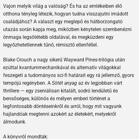
Vajon melyik világ a valóság? És ha az emlékeiben élő
otthona tényleg létezik, hogyan tudna visszajutni imádott
családjához? A választ egy meglepő és hátborzongató
utazás során kapja meg, miközben kénytelen szembenézni
önmaga legsötétebb oldalával, és megküzdeni egy
legyőzhetetlennek tűnő, rémisztő ellenféllel.
Blake Crouch a nagy sikerű Wayward Pines-trilógia után
ezúttal kvantummechanikával és alternatív világokkal
feszegeti a tudományos sci-fi határait egy rá jellemző, gyors
tempójú regényben. A
Sötét anyag
az év legjobban várt
thrillere — egy zseniálisan kitalált, sodró lendületű és
bensőséges, különös és mélyen emberi történet a
legfontosabb döntéseinkről és arról, hogy mit vagyunk
hajlandóak megtenni azokért az életekért, melyekről
álmodunk.
A könyvről mondták: