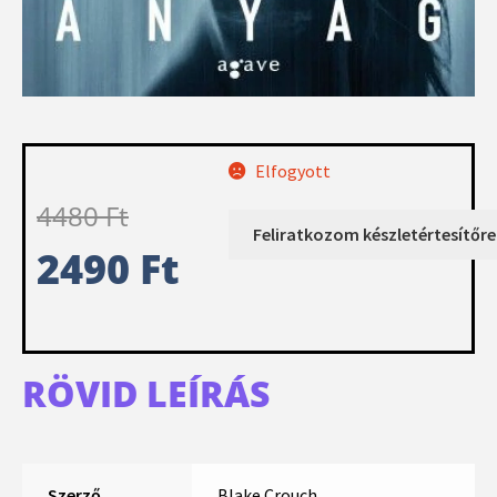
Elfogyott
4480
Ft
2490
Ft
RÖVID LEÍRÁS
Szerző
Blake Crouch