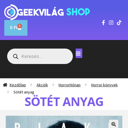
0
0
Ft
Kezdőlap
Akciók
HorrorHónap
Horror könyvek
Sötét anyag
SÖTÉT ANYAG