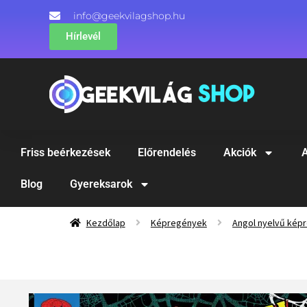
info@geekvilagshop.hu
Hírlevél
Friss beérkezések
Előrendelés
Akciók
A
Blog
Gyereksarok
Kezdőlap
Képregények
Angol nyelvű kép