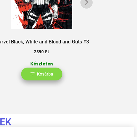
rvel Black, White and Blood and Guts #3
Daredevil & Pu
2590
Ft
Készleten
Kosárba
EK