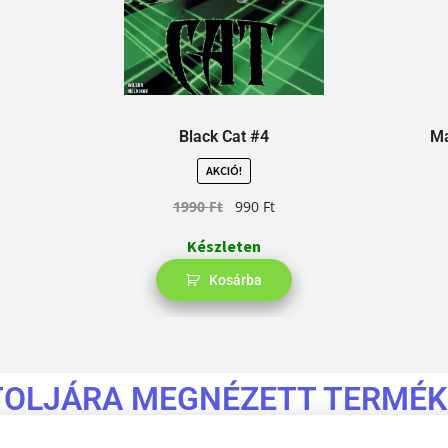
Black Cat #4
Ma
AKCIÓ!
1990
Ft
990
Ft
Készleten
Kosárba
TOLJÁRA MEGNÉZETT TERMÉK