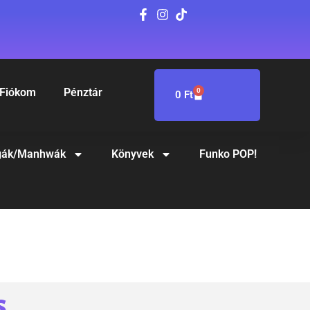
Fiókom
Pénztár
0
0
Ft
ák/Manhwák
Könyvek
Funko POP!
S