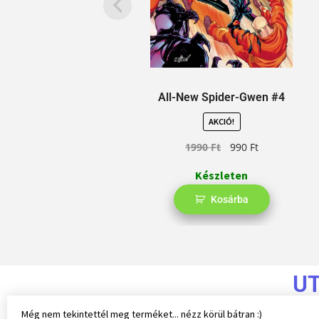
All-New Spider-Gwen #4
AKCIÓ!
1990
Ft
990
Ft
Készleten
Kosárba
U
Még nem tekintettél meg terméket... nézz körül bátran :)