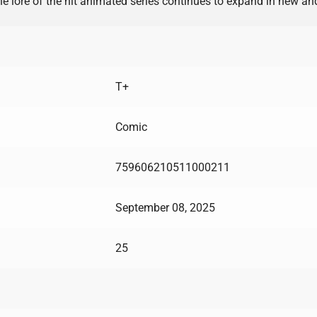
e lore of the hit animated series continues to expand in new an
T+
Comic
759606210511000211
September 08, 2025
25