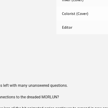
Colorist (Cover)
Editor
n is left with many unanswered questions.
onnections to the dreaded MORLUN?