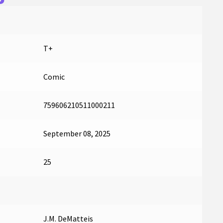
T+
Comic
759606210511000211
September 08, 2025
25
J.M. DeMatteis