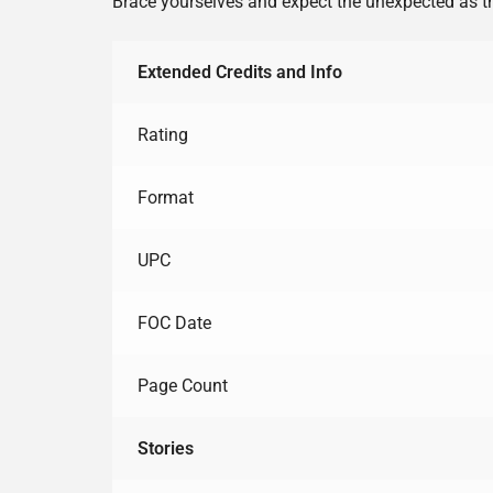
Brace yourselves and expect the unexpected as th
Extended Credits and Info
Rating
Format
UPC
FOC Date
Page Count
Stories